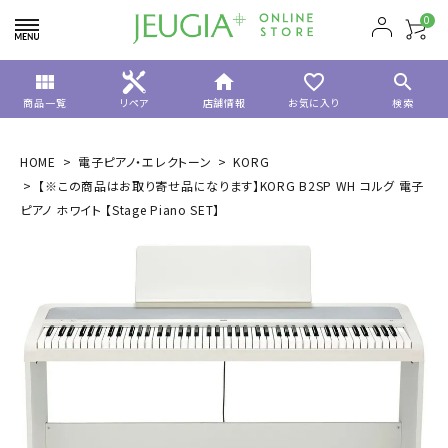
0
view_module
home
favorite_border
search
商品一覧
リペア
店舗情報
お気に入り
検索
HOME
電子ピアノ・エレクトーン
KORG
【※この商品はお取り寄せ品になります】KORG B2SP WH コルグ 電子
ピアノ ホワイト 【Stage Piano SET】