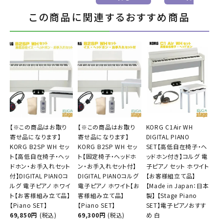
この商品に関連するおすすめ商品
【※この商品はお取り
【※この商品はお取り
KORG C1Air WH
寄せ品になります】
寄せ品になります】
DIGITAL PIANO
KORG B2SP WH セッ
KORG B2SP WH セッ
SET【高低自在椅子・ヘ
ト【高低自在椅子・ヘッ
ト【固定椅子・ヘッドホ
ッドホン付き】コルグ 電
ドホン・お手入れセット
ン・お手入れセット付】
子ピアノ セット ホワイト
付】DIGITAL PIANOコ
DIGITAL PIANOコルグ
【お客様組立て品】
ルグ 電子ピアノ ホワイ
電子ピアノ ホワイト【お
【Made in Japan：日本
ト【お客様組み立て品】
客様組み立て品】
製】 【Stage Piano
【Piano SET】
【Piano SET】
SET】電子ピアノおすす
69,850円
(税込)
69,300円
(税込)
め 白