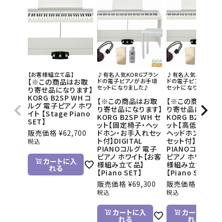
【お客様組立て品】
♪有名人気KORGブラン
♪有名人気KORGブ
【※この商品はお取
ドの電子ピアノがお手頃
ドの電子ピアノがお手
セットになりました♪
セットになりました♪
り寄せ品になります】
KORG B2SP WH コ
【※この商品はお取
【※この商品はお
ルグ 電子ピアノ ホワ
り寄せ品になります】
り寄せ品になりま
イト 【Stage Piano
KORG B2SP WH セ
KORG B2SP WH
SET】
ット【固定椅子・ヘッ
ット【高低自在椅
販売価格
¥
62,700
ドホン・お手入れセッ
ヘッドホン・お手
ト付】DIGITAL
セット付】DIGITA
税込
PIANOコルグ 電子
PIANOコルグ 電
ピアノ ホワイト【お客
ピアノ ホワイト【
カートに入
様組み立て品】
様組み立て品】
れる
【Piano SET】
【Piano SET】
販売価格
¥
69,300
販売価格
¥
69,85
税込
税込
カートに入
カートに入
れる
れる