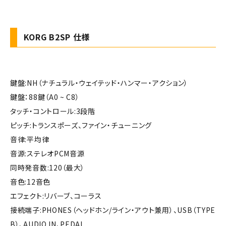
KORG B2SP 仕様
鍵盤:NH（ナチュラル・ウェイテッド・ハンマー・アクション）
鍵盤：88鍵（A0 ~ C8）
タッチ・コントロール:3段階
ピッチ:トランスポーズ、ファイン・チューニング
音律:平均律
音源:ステレオPCM音源
同時発音数:120（最大）
音色:12音色
エフェクト:リバーブ、コーラス
接続端子:PHONES（ヘッドホン/ライン・アウト兼用）、USB（TYPE
B）、AUDIO IN、PEDAL