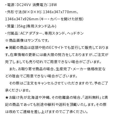
・電源：DC24VＶ 消費電力：18W
・外形寸法(W×D×H)：1346x347x770mm、
1346x347x926mm（キー・カバーを開けた状態）
・質量：35kg(専用スタンド込み)
・付属品：ACアダプター、専用スタンド、ヘッドホン
※商品画像はサンプルです。
★掲載の商品は店頭や他のECサイトでも並行して販売しておりま
す。在庫情報の更新には最大限の努力をしておりますが、ご注文が
完了しましても売り切れでご用意できない場合がございます。
また、お取り寄せ商品の場合、生産完了・メーカー価格改定な
どの理由でご用意できない場合がございます。
その際はご注文をキャンセルさせていただきますので、予めご了
承くださいませ。
★お届け先が北海道や沖縄、その他離島の場合、「送料無料」と表
記の商品であっても別途中継料や送料を頂戴いたします。その際
は改めてご連絡を差し上げますのでご了承ください。