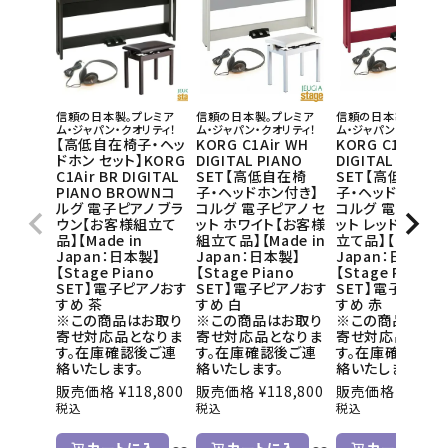
信頼の日本製。プレミア
信頼の日本製。プレミア
信頼の日本製。プレミ
ム・ジャパン・クオリティ！
ム・ジャパン・クオリティ！
ム・ジャパン・クオリティ
【高低自在椅子・ヘッ
KORG C1Air WH
KORG C1Air RD
ドホン セット】KORG
DIGITAL PIANO
DIGITAL PIANO
C1Air BR DIGITAL
SET【高低自在椅
SET【高低自在椅
PIANO BROWNコ
子・ヘッドホン付き】
子・ヘッドホン付き
ルグ 電子ピアノ ブラ
コルグ 電子ピアノ セ
コルグ 電子ピアノ
ウン【お客様組立て
ット ホワイト【お客様
ット レッド【お客
品】【Made in
組立て品】【Made in
立て品】【Made i
Japan：日本製】
Japan：日本製】
Japan：日本製】
【Stage Piano
【Stage Piano
【Stage Piano
SET】電子ピアノおす
SET】電子ピアノおす
SET】電子ピアノ
すめ 茶
すめ 白
すめ 赤
※この商品はお取り
※この商品はお取り
※この商品はお
寄せ対応品となりま
寄せ対応品となりま
寄せ対応品とな
す。在庫確認後ご連
す。在庫確認後ご連
す。在庫確認後ご
絡いたします。
絡いたします。
絡いたします。
販売価格
¥
118,800
販売価格
¥
118,800
販売価格
¥
118,8
税込
税込
税込