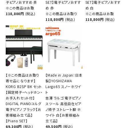
子ピアノおすすめ 茶
SET】電子ピアノおすす
SET】電子ピアノおすす
※この商品はお取
め 赤
め 白
118,800円
(税込)
※この商品はお取り
※この商品はお取
118,800円
(税込)
118,800円
(税込)
【※この商品はお取り
【Made in Japan：日本
寄せ品になります】
製】YOSHIZAWA
KORG B2SP BK セット
Largo65 スノーホワイ
【固定椅子・ヘッドホン・
ト
お手入れセット付】
吉澤 ラルゴ 電子ピアノ
DIGITAL PIANOコルグ
スツール 高低自在ピア
電子ピアノ ブラック【お
ノ椅子 ストレート脚 ホ
客様組み立て品】
ワイト 白【お客様組み
【Piano SET】
立て品】
69,300円
(税込)
49,500円
(税込)