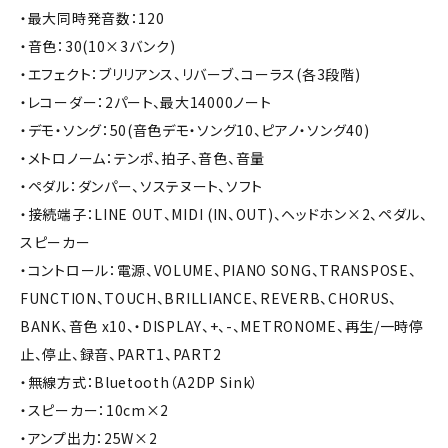
・最大同時発音数：120
・音色：30(10×3バンク)
・エフェクト：ブリリアンス、リバーブ、コーラス(各3段階)
・レコーダー：2パート、最大14000ノート
・デモ・ソング：50(音色デモ・ソング10、ピアノ・ソング40)
・メトロノーム：テンポ、拍子、音色、音量
・ペダル：ダンパー、ソステヌート、ソフト
・接続端子：LINE OUT、MIDI (IN、OUT)、ヘッドホン×2、ペダル、
スピーカー
・コントロール：電源、VOLUME、PIANO SONG、TRANSPOSE、
FUNCTION、TOUCH、BRILLIANCE、REVERB、CHORUS、
BANK、音色 x10、・DISPLAY、+、-、METRONOME、再生/一時停
止、停止、録音、PART1、PART2
・無線方式：Bluetooth（A2DP Sink）
・スピーカー：10cm×2
・アンプ出力：25W×2