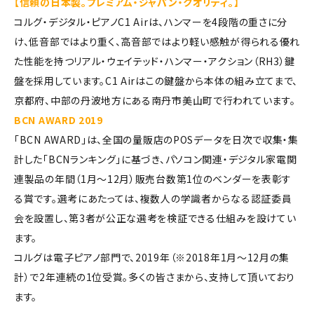
【信頼の日本製。プレミアム・ジャパン・クオリティ。】
コルグ・デジタル・ピアノC1 Airは、ハンマーを4段階の重さに分
け、低音部ではより重く、高音部ではより軽い感触が得られる優れ
た性能を持つリアル・ウェイテッド・ハンマー・アクション（RH3）鍵
盤を採用しています。C1 Airはこの鍵盤から本体の組み立てまで、
京都府、中部の丹波地方にある南丹市美山町で行われています。
BCN AWARD 2019
「BCN AWARD」は、全国の量販店のPOSデータを日次で収集・集
計した「BCNランキング」に基づき、パソコン関連・デジタル家電関
連製品の年間（1月～12月）販売台数第1位のベンダーを表彰す
る賞です。選考にあたっては、複数人の学識者からなる認証委員
会を設置し、第3者が公正な選考を検証できる仕組みを設けてい
ます。
コルグは電子ピアノ部門で、2019年（※2018年1月～12月の集
計）で2年連続の1位受賞。多くの皆さまから、支持して頂いており
ます。