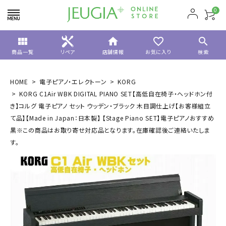
0
view_module
home
favorite_border
search
商品一覧
リペア
店舗情報
お気に入り
検索
HOME
電子ピアノ・エレクトーン
KORG
KORG C1Air WBK DIGITAL PIANO SET【高低自在椅子・ヘッドホン付
き】コルグ 電子ピアノ セット ウッデン・ブラック 木目調仕上げ【お客様組立
て品】【Made in Japan：日本製】 【Stage Piano SET】電子ピアノおすすめ
黒※この商品はお取り寄せ対応品となります。在庫確認後ご連絡いたしま
す。