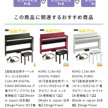
カートに入
カートに入
カートに入
れる
れる
れる
この商品に関連するおすすめ商品
【高低自在椅子・ヘッド
KORG C1Air RD
KORG C1Air WH
ホン セット】KORG
DIGITAL PIANO
DIGITAL PIANO
C1Air BR DIGITAL
SET【高低自在椅子・ヘ
SET【高低自在椅子・ヘ
PIANO BROWNコルグ
ッドホン付き】コルグ 電
ッドホン付き】コルグ 電
電子ピアノ ブラウン【お
子ピアノ セット レッド
子ピアノ セット ホワイト
客様組立て品】【Made
【お客様組立て品】
【お客様組立て品】
in Japan：日本製】
【Made in Japan：日本
【Made in Japan：日本
【Stage Piano SET】電
製】 【Stage Piano
製】 【Stage Piano