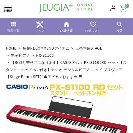
0
view_module
home
favorite_border
search
商品一覧
リペア
店舗情報
お気に入り
検索
HOME
店舗RECOMMENDアイテム
三条本店STAGE
電子ピアノ
PX-S1100
【※取り寄せ品になります】CASIO Privia PX-S1100RD セット【ス
タンド・ヘッドホン付き】カシオ デジタルピアノ レッド プリヴィア
【Stage Piano SET】電子ピアノおすすめ 赤