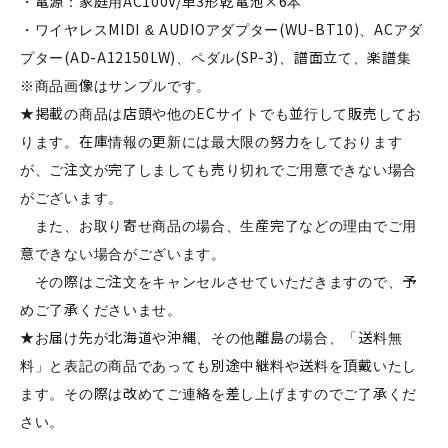
・電源：家庭用AC100V/単3形乾電池×6本
・ワイヤレスMIDI & AUDIOアダプター(WU-BT10)、ACアダ
プター(AD-A12150LW)、ペダル(SP-3)、譜面立て、楽譜集
※商品画像はサンプルです。
★掲載の商品は店頭や他のECサイトでも並行して販売してお
ります。在庫情報の更新には最大限の努力をしております
が、ご注文が完了しましても売り切れでご用意できない場合
がございます。
また、お取り寄せ商品の場合、生産完了などの理由でご用
意できない場合がございます。
その際はご注文をキャンセルさせていただきますので、予
めご了承くださいませ。
★お届け先が北海道や沖縄、その他離島の場合、「送料無
料」と表記の商品であっても別途中継料や送料を頂戴いたし
ます。その際は改めてご連絡を差し上げますのでご了承くだ
さい。