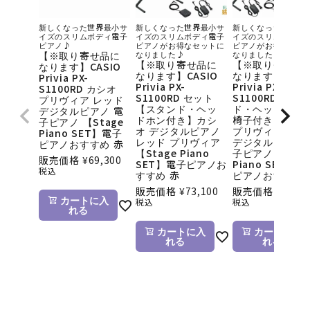
新しくなった世界最小サ
新しくなった世界最小サ
新しくなった世界最
イズのスリムボディ電子
イズのスリムボディ電子
イズのスリムボディ
ピアノ♪
ピアノがお得なセットに
ピアノがお得なセッ
【※取り寄せ品に
なりました♪
なりました♪
【※取り寄せ品に
【※取り寄せ品
なります】CASIO
なります】CASIO
なります】CASI
Privia PX-
Privia PX-
Privia PX-
S1100RD カシオ
S1100RD セット
S1100RD 【ス
プリヴィア レッド
【スタンド・ヘッ
ド・ヘッドホン
デジタルピアノ 電
ドホン付き】カシ
椅子付き】カシ
子ピアノ 【Stage
オ デジタルピアノ
プリヴィア レッ
Piano SET】電子
レッド プリヴィア
デジタルピアノ 
ピアノおすすめ 赤
【Stage Piano
子ピアノ 【Stag
販売価格
¥
69,300
SET】電子ピアノお
Piano SET】電
税込
すすめ 赤
ピアノおすすめ 
販売価格
¥
73,100
販売価格
¥
71,50
カートに入
税込
税込
れる
カートに入
カートに入
れる
れる