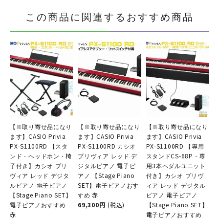
この商品に関連するおすすめ商品
【※取り寄せ品になり
【※取り寄せ品になり
【※取り寄せ品になり
ます】CASIO Privia
ます】CASIO Privia
ます】CASIO Privia
PX-S1100RD 【スタ
PX-S1100RD カシオ
PX-S1100RD 【専用
ンド・ヘッドホン・椅
プリヴィア レッド デ
スタンドCS-68P・専
子付き】カシオ プリ
ジタルピアノ 電子ピ
用3本ペダルユニット
ヴィア レッド デジタ
アノ 【Stage Piano
付き】カシオ プリヴ
ルピアノ 電子ピアノ
SET】電子ピアノおす
ィア レッド デジタル
【Stage Piano SET】
すめ 赤
ピアノ 電子ピアノ
電子ピアノおすすめ
69,300円
(税込)
【Stage Piano SET】
赤
電子ピアノおすすめ