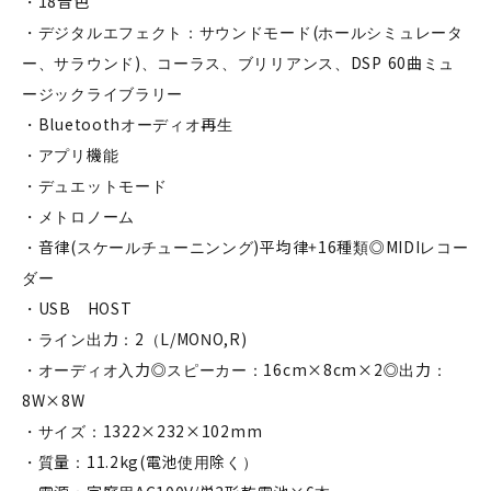
・18音色
・デジタルエフェクト：サウンドモード(ホールシミュレータ
ー、サラウンド)、コーラス、ブリリアンス、DSP 60曲ミュ
ージックライブラリー
・Bluetoothオーディオ再生
・アプリ機能
・デュエットモード
・メトロノーム
・音律(スケールチューニンング)平均律+16種類◎MIDIレコー
ダー
・USB HOST
・ライン出力：2（L/MONO,R)
・オーディオ入力◎スピーカー：16cm×8cm×2◎出力：
8W×8W
・サイズ：1322×232×102mm
・質量：11.2kg(電池使用除く）