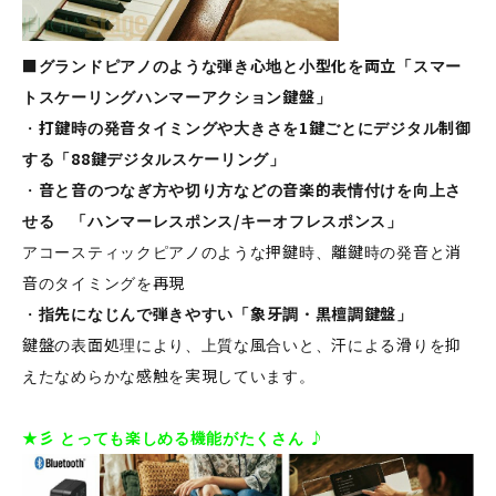
■グランドピアノのような弾き心地と小型化を両立「スマー
トスケーリングハンマーアクション鍵盤」
・
打鍵時の発音タイミングや大きさを1鍵ごとにデジタル制御
する「88鍵デジタルスケーリング」
・
音と音のつなぎ方や切り方などの音楽的表情付けを向上さ
せる 「ハンマーレスポンス/キーオフレスポンス」
アコースティックピアノのような押鍵時、離鍵時の発音と消
音のタイミングを再現
・
指先になじんで弾きやすい「象牙調・黒檀調鍵盤」
鍵盤の表面処理により、上質な風合いと、汗による滑りを抑
えたなめらかな感触を実現しています。
★彡 とっても楽しめる機能がたくさん ♪