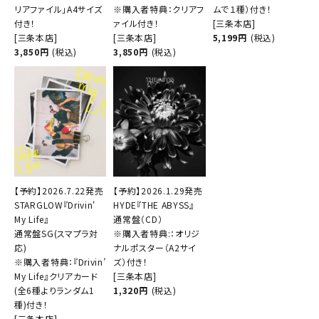
リアファイル」A4サイズ
※購入者特典：クリアフ
ムで１種）付き！
付き！
ァイル付き！
[三条本店]
[三条本店]
[三条本店]
5,199円
(税込)
3,850円
(税込)
3,850円
(税込)
【予約】2026.7.22発売
【予約】2026.1.29発売
STARGLOW『Drivin'
HYDE『THE ABYSS』
My Life』
通常盤（CD）
通常盤SG(スマプラ対
※購入者特典:：オリジ
応)
ナルポスター（A2サイ
※購入者特典：『Drivin’
ズ）付き！
My Life』クリアカード
[三条本店]
(全6種よりランダム1
1,320円
(税込)
種)付き！
[三条本店]