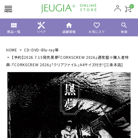
0
view_module
home
favorite_border
search
商品一覧
リペア
店舗情報
お気に入り
検索
HOME
CD・DVD・Blu-ray等
【予約】2026.7.15発売黒夢『CORKSCREW 2026』通常盤※購入者特
典：『CORKSCREW 2026』「クリアファイル」A4サイズ付き！[三条本店]