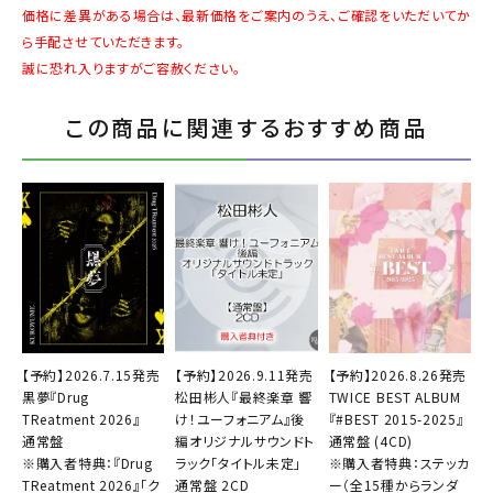
価格に差異がある場合は、最新価格をご案内のうえ、ご確認をいただいてか
ら手配させていただきます。
誠に恐れ入りますがご容赦ください。
この商品に関連するおすすめ商品
【予約】2026.7.15発売
【予約】2026.9.11発売
【予約】2026.8.26発売
黒夢『Drug
松田彬人『最終楽章 響
TWICE BEST ALBUM
TReatment 2026』
け！ユーフォニアム』後
『#BEST 2015-2025』
通常盤
編オリジナルサウンドト
通常盤 (4CD)
※購入者特典：『Drug
ラック「タイトル未定」
※購入者特典：ステッカ
TReatment 2026』「ク
通常盤 2CD
ー（全15種からランダ