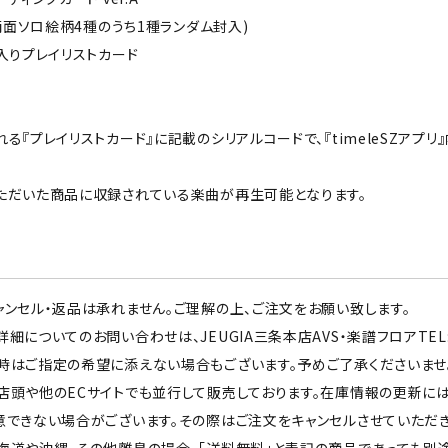
+両面ソロ絵柄4種のうち1種ランダム封入)
入りプレイリストカード
る『プレイリストカード』に記載のシリアルコードで、『timeleSZア
ただいた商品に収録されている楽曲が再生可能となります。
ンセル・返品は承れません。ご理解の上、ご注文をお願い致します。
についてのお問い合わせは、JEUGIA三条本店AVS・楽譜フロアTEL:07
時はご指定の希望に添えない場合もございます。予めご了承くださいませ
店頭や他のECサイトでも並行して販売しております。在庫情報の更新に
意できない場合がございます。その際はご注文をキャンセルさせていただき
海道や沖縄、その他離島の場合、「送料無料」と表記の商品であっても別