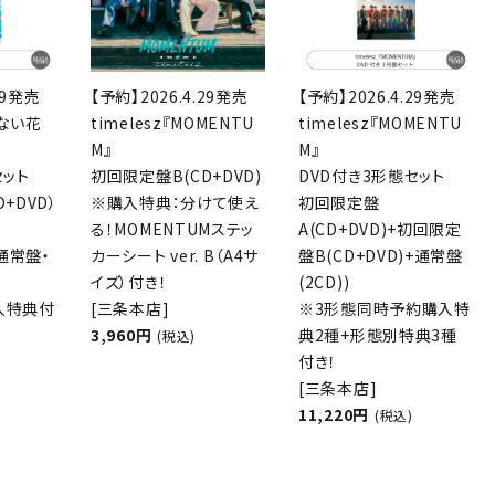
29発売
【予約】2026.4.29発売
【予約】2026.4.29発売
えない花
timelesz『MOMENTU
timelesz『MOMENTU
M』
M』
セット
初回限定盤B(CD+DVD)
DVD付き3形態セット
+DVD）
※購入特典：分けて使え
初回限定盤
る！MOMENTUMステッ
A(CD+DVD)+初回限定
＋通常盤・
カーシート ver. B（A4サ
盤B(CD+DVD)+通常盤
イズ）付き！
(2CD))
入特典付
[三条本店]
※3形態同時予約購入特
3,960円
典2種+形態別特典3種
(税込)
付き！
[三条本店]
11,220円
(税込)