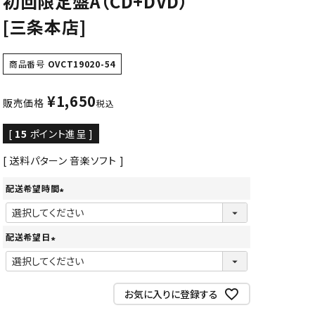
初回限定盤A（CD+DVD）
[三条本店]
CD/楽譜・音楽雑貨
CD、映像ソフト等
商品番号
OVCT19020-54
楽譜
音楽雑貨
¥
1,650
販売価格
税込
[
15
ポイント進呈 ]
送料パターン
音楽ソフト
配送希望時間
(
必
配送希望日
須
(
)
必
須
お気に入りに登録する
)