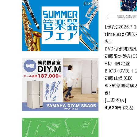
【予約】2026.7.
timelesz『消
火』
DVD付き3形態
初回限定盤A（CD
+初回限定盤
B（CD+DVD）
初回仕様（CD）
※3形態同時購
き！
[三条本店]
4,620円
(税込)