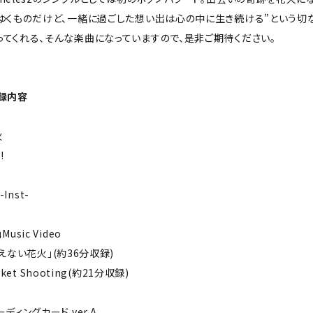
えゆくものだけど、一緒に過ごした想い出は心の中に生き続ける”という切
てくれる、そんな楽曲になっていますので、是非ご期待ください。
録内容
火
!
-Inst-
usic Video
「消えない花火」(約36分収録)
acket Shooting(約21分収録)
ディングカード ver.A