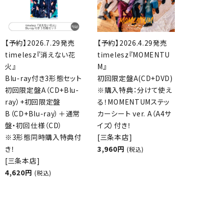
【予約】2026.7.29発売
【予約】2026.4.29発売
timelesz『消えない花
timelesz『MOMENTU
火』
M』
Blu-ray付き3形態セット
初回限定盤A(CD+DVD)
初回限定盤A（CD+Blu-
※購入特典：分けて使え
ray）+初回限定盤
る！MOMENTUMステッ
B（CD+Blu-ray）＋通常
カーシート ver. A（A4サ
盤・初回仕様（CD）
イズ）付き！
※3形態同時購入特典付
[三条本店]
き！
3,960円
(税込)
[三条本店]
4,620円
(税込)