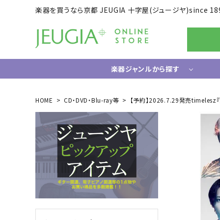
楽器を買うなら京都 JEUGIA 十字屋(ジュージヤ)since 18
楽器ジャンルから探す
ギター/ベース
HOME
CD・DVD・Blu-ray等
【予約】2026.7.29発売timel
エレキギター
ドラム
エレキベース
電子ドラ
アコースティックギター
ハードウ
中古ギター・アウトレットギター
ウクレレ
ギター関連小物
アンプ
エフェクター
ライフスタイルグッズ