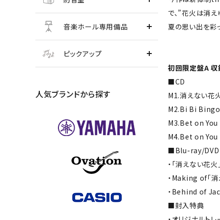
で、”花火は消
夏の思い出を彩っ
音楽ホール専用備品
ピックアップ
初回限定盤A 収
■CD
人気ブランドから探す
M1.消えない花
M2.Bi Bi Bingo
M3.Bet on You
M4.Bet on You 
■Blu-ray/DVD
・「消えない花火」M
・Making of
・Behind of J
■封入特典
・オリジナルトレー