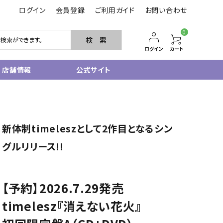
ログイン
会員登録
ご利用ガイド
お問い合わせ
0
検 索
ログイン
カート
店舗情報
公式サイト
管楽器
サクソフォン
新体制timeleszとして2作目となるシン
トランペット
フルート・ピッコロ
グルリリース!!
クラリネット
その他木管
その他金管
【予約】2026.7.29発売
中古管楽器
管楽器小物
timelesz『消えない花火』