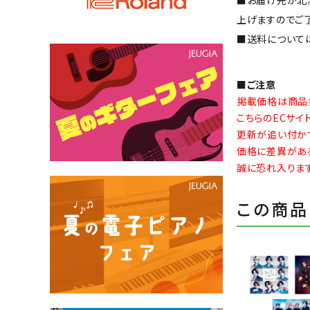
上げますのでご
■送料について
■ご注意
掲載価格は商品
こちらのECサ
更新が追い付か
価格に差異があ
誠に恐れ入りま
この商品