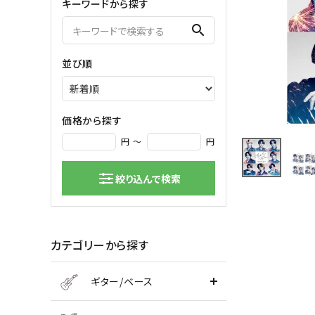
キーワードから探す
弦楽器
search
バイオリン
シンセサ
並び順
クラシックギター
DAW ／ 
ハープ
DJ
弦楽器小物
PA
マイク
価格から探す
円 ～
円
絞り込んで検索
カテゴリーから探す
ギター/ベース