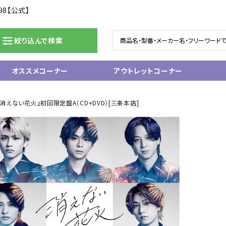
98【公式】
絞り込んで検索
オススメコーナー
アウトレットコーナー
ドラム/電子ドラム
ピアノ/鍵盤楽器
esz『消えない花火』初回限定盤A（CD+DVD）[三条本店]
グランドピアノ
ム
アップライトピアノ
ェア
中古ピアノ
電子ピアノ/エレクトーン
電子キーボード
関連アクセサリー