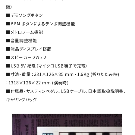
類）
■デモソングボタン
■BPM ボタンによるテンポ調整機能
■メトロノーム機能
■音量調整機能
■液晶ディスプレイ搭載
■スピーカー:2W x 2
■USB 5V 給電（マイクロUSB端子で充電）
■寸法・重量 ：331×126×85 mm ・1.6Kg (折りたたみ時)
：1318×126×22 mm (演奏時)
■付属品・サスティンペダル、USBケーブル、日本語取扱説明書、
キャリングバッグ