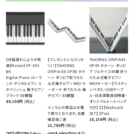
【外箱潰れにより大特
【プレゼントにもピッタ
TAHORNG ORIPIA49
価】Roland FP-30X
リ！！】TAHORNG
OP49 タホーン オリピ
BK
ORIPIA 88 OP88 タホ
ア フルサイズ49鍵 折り
Digital Piano ローラ
ーン オリピア折りたた
たたみ式電子ピアノ
ンド デジタルピアノ ス
み式電子ピアノ MIDI キ
MIDIキーボー【サスティ
タイリッシュ 電子ピアノ
ーボード 折りたたみ 電
ンペダル・USBケーブ
ブラック 88鍵盤
子ピアノ 88鍵盤
ル・日本語取扱説明書・
89,100円
(税込)
オリジナルトートバッグ
※こちらの商品はお取
付き】 【【【Keyboard
り寄せとなります。在庫
SET】 【Pian
確認後ご連
18,150円
(税込)
21,780円
(税込)