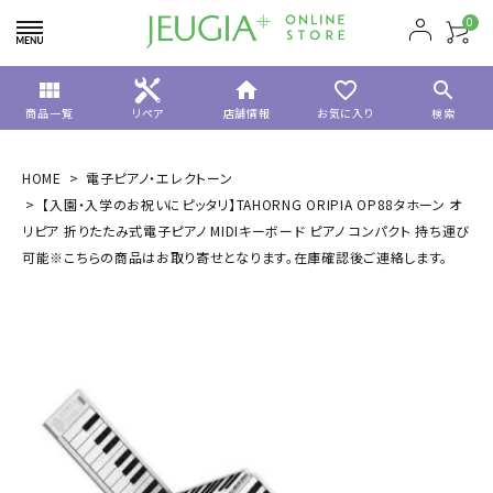
0
view_module
home
favorite_border
search
商品一覧
リペア
店舗情報
お気に入り
検索
HOME
電子ピアノ・エレクトーン
【入園・入学のお祝いにピッタリ】TAHORNG ORIPIA OP88タホーン オ
リピア 折りたたみ式電子ピアノ MIDIキーボード ピアノ コンパクト 持ち運び
可能※こちらの商品はお取り寄せとなります。在庫確認後ご連絡します。