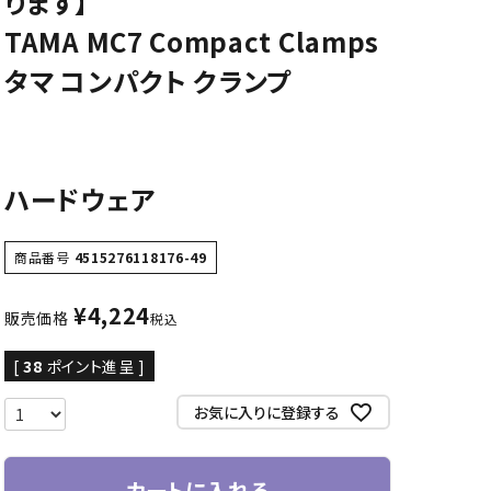
ります】
TAMA MC7 Compact Clamps
CD/楽譜・音楽雑貨
タマ コンパクト クランプ
CD、映像ソフト等
楽譜
音楽雑貨
ハードウェア
商品番号
4515276118176-49
¥
4,224
販売価格
税込
[
38
ポイント進呈 ]
お気に入りに登録する
カートに入れる