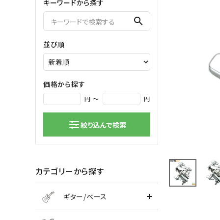
キーワードから探す
弦楽器
search
バイオリン
シンセサ
並び順
クラシックギター
DAW ／ 
ハープ
DJ
弦楽器小物
PA
マイク
価格から探す
円 ～
円
絞り込んで検索
カテゴリーから探す
ギター/ベース