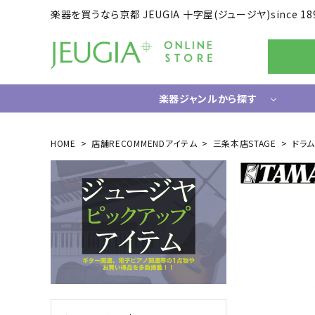
楽器を買うなら京都 JEUGIA 十字屋(ジュージヤ)since 18
楽器ジャンルから探す
ギター/ベース
HOME
店舗RECOMMENDアイテム
三条本店STAGE
ドラ
エレキギター
ドラム
エレキベース
電子ドラ
アコースティックギター
ハードウ
中古ギター・アウトレットギター
ウクレレ
ギター関連小物
アンプ
エフェクター
ライフスタイルグッズ