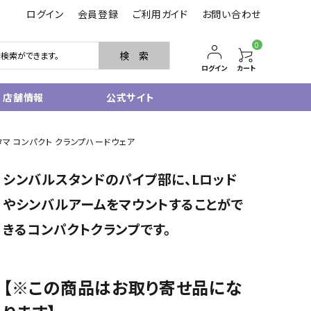
ログイン
会員登録
ご利用ガイド
お問い合わせ
0
検 索
ログイン
カート
店舗情報
公式サイト
管楽器
sタマ コンパクト クランプハードウェア
サクソフォン
シンバルスタンドのパイプ部に、Lロッド
トランペット
フルート・ピッコロ
やシンバルアームをマウントすることがで
クラリネット
きるコンパクトクランプです。
その他木管
その他金管
中古管楽器
管楽器小物
【※この商品はお取り寄せ品にな