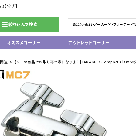
98【公式】
絞り込んで検索
オススメコーナー
アウトレットコーナー
ドラム/電子ドラム
ピアノ/鍵盤楽器
ム関連
【※この商品はお取り寄せ品になります】TAMA MC7 Compact Clamp
グランドピアノ
ム
アップライトピアノ
ェア
中古ピアノ
電子ピアノ/エレクトーン
電子キーボード
関連アクセサリー