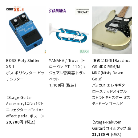
BOSS Poly Shifter
YAMAHA / Trova （ト
【B級品特価】Bacchus
XS-1
ローヴァ YTL-110 ）カ
GS-4DX RSM/M
ボス ポリシフター ピッ
ジュアル管楽器 トラン
MDG(Misty Dawn
チシフター
ペット
Gold)
7,700円
(税込)
バッカス エレキギター
ローステッドメイプル
【Stage-Guitar
ストラトキャスター ミス
Accessory】コンパクト
ティドーンゴールド
エフェクター effector
effect pedal ボスコン
29,700円
(税込)
【Stage-Rakuten
Guitar】コイルタップ 金
31,185円
(税込)