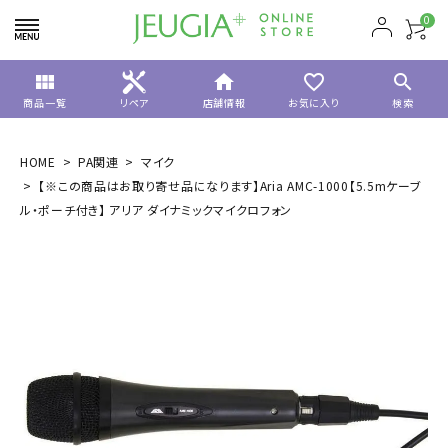
0
view_module
home
favorite_border
search
商品一覧
リペア
店舗情報
お気に入り
検索
HOME
PA関連
マイク
【※この商品はお取り寄せ品になります】Aria AMC-1000【5.5mケーブ
ル・ポーチ付き】 アリア ダイナミックマイクロフォン