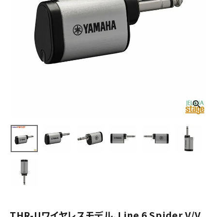
THR-IIワイヤレスモデル、Line 6 Spider V/V