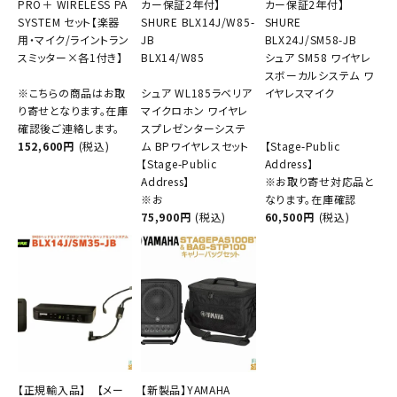
PRO＋ WIRELESS PA
カー保証2年付】
カー保証2年付】
SYSTEM セット【楽器
SHURE BLX14J/W85-
SHURE
用・マイク/ライントラン
JB
BLX24J/SM58-JB
スミッター×各1付き】
BLX14/W85
シュア SM58 ワイヤレ
スボーカルシステム ワ
※こちらの商品はお取
シュア WL185ラベリア
イヤレスマイク
り寄せとなります。在庫
マイクロホン ワイヤレ
確認後ご連絡します。
スプレゼンターシステ
152,600円
(税込)
ム BPワイヤレスセット
【Stage-Public
【Stage-Public
Address】
Address】
※お取り寄せ対応品と
※お
なります。在庫確認
75,900円
(税込)
60,500円
(税込)
【正規輸入品】 【メー
【新製品】YAMAHA