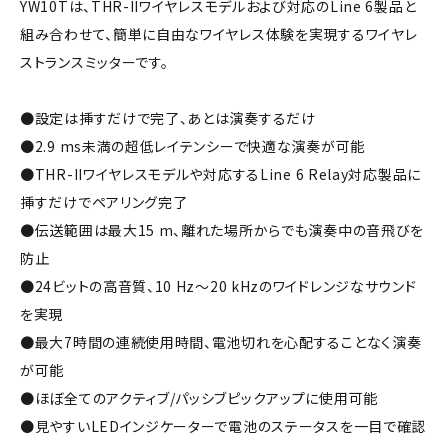
YW10Tは、THR-IIワイヤレスモデルおよび対応のLine 6製品と
組み合わせて、簡単に自由なワイヤレス体験を実現するワイヤレ
ストランスミッターです。
●設定は挿すだけで完了、あとは演奏するだけ
●2.9 ms未満の超低レイテンシーで快適な演奏が可能
●THR-IIワイヤレスモデルや対応するLine 6 Relay対応製品に
挿すだけでペアリング完了
●伝送範囲は最大15 m、離れた場所からでも演奏中の音飛びを
防止
●24ビットの高音質、10 Hz～20 kHzのワイドレンジなサウンド
を実現
●最大7時間の連続使用時間、電池切れを心配することなく演奏
が可能
●ほぼ全てのアクティブ/パッシブピックアップに使用可能
●見やすいLEDインジケーターで電池のステータスを一目で確認