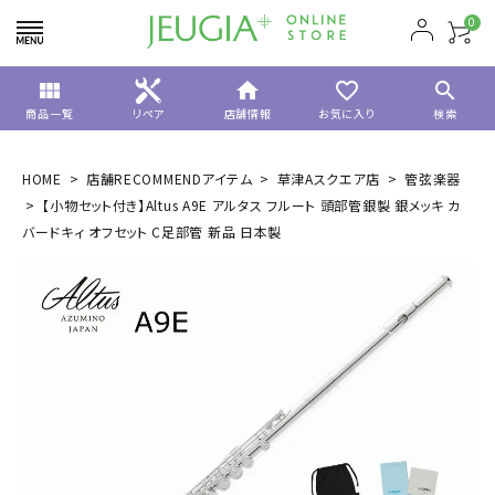
0
view_module
home
favorite_border
search
商品一覧
リペア
店舗情報
お気に入り
検索
HOME
店舗RECOMMENDアイテム
草津Aスクエア店
管弦楽器
【小物セット付き】Altus A9E アルタス フルート 頭部管銀製 銀メッキ カ
バードキィ オフセット C足部管 新品 日本製