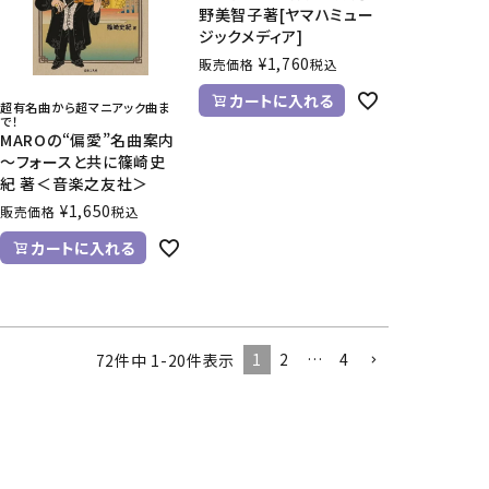
野美智子著[ヤマハミュー
ジックメディア]
¥
1,760
販売価格
税込
カートに入れる
超有名曲から超マニアック曲ま
で！
MAROの“偏愛”名曲案内
～フォースと共に篠崎史
紀 著＜音楽之友社＞
¥
1,650
販売価格
税込
カートに入れる
1
2
…
4
72
件中
1
-
20
件表示