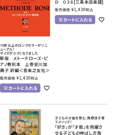
Ｄ ０３８[三条本店楽譜]
¥
1,430
販売価格
税込
カートに入れる
70年以上のロングセラーがリニ
ューアル！
サイズが小さくなりました
新版 メトードローズ・ピ
アノ教則本 上巻安川加
壽子 訳編＜音楽之友社＞
¥
1,430
販売価格
税込
カートに入れる
子どもの才能を育む、角野流子育
てメソッド！
「好き」が「才能」を飛躍さ
せる子どもの伸ばし方角