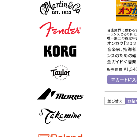
音楽業界に携わる
ーランスとその卵に
唯一無二の確定申
オンカク【２０
音楽家、指導者
ンスのための確
金ガイド＜音
¥
1,54
販売価格
カートに入
並び替え
価格