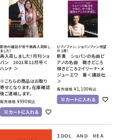
即完の雑誌が若干数再入荷致し
ピアノファン、ショパンファン待望
ました！
の１冊！
再入荷しました！月刊ショ
新書 ショパンの名曲ピ
パン 2021年12月号＜
アノの名曲 聴きどころ
ハンナ ＞
弾きどころ２イリーナ・メ
ジューエワ 著＜講談社
※こちらの商品はお取り
＞
寄せとなります。在庫確認
¥
1,100
販売価格
税込
後ご連絡します。
カートに入れる
¥
990
販売価格
税込
カートに入れる
ＩＤＯＬ ＡＮＤ ＲＥＡ