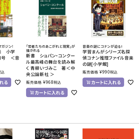
マガジン！
「若者たちのあこがれと現実」が
音楽の謎にコナンが迫る!
描かれる
楽 小学
学習まんがシリーズ名探
新書 ショパン・コンクー
8月号 ＜音
偵コナン推理ファイル音楽
ル最高峰の舞台を読み解
の謎[小学館]
く 青柳いづみこ 著＜中
¥
990
税込
販売価格
税込
央公論新社 ＞
¥
968
れる
カートに入れる
販売価格
税込
カートに入れる