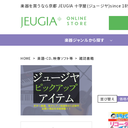
楽器を買うなら京都 JEUGIA 十字屋(ジュージヤ)since 18
楽器ジャンルから探す
ギター/ベース
HOME
楽譜・CD、映像ソフト等
雑誌書籍
エレキギター
ドラム
エレキベース
電子ドラ
アコースティックギター
ハードウ
中古ギター・アウトレットギター
ウクレレ
並び替え
価格
ギター関連小物
アンプ
エフェクター
ライフスタイルグッズ