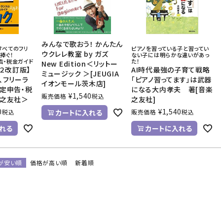
みんなで歌おう！ かんたん
すべてのフリ
ピアノを習っている子と習ってい
ウクレレ教室 by ガズ
捧ぐ！
ない子には明らかな違いがあっ
告・税金ガイド
た！
New Edition＜リットー
２２改訂版】
AI時代最強の子育て戦略
ミュージック ＞[JEUGIA
、フリーラ
「ピアノ習ってます」は武器
イオンモール茨木店]
定申告・税
になる大内孝夫 著[音楽
¥
1,540
販売価格
税込
楽之友社＞
之友社]
0
¥
1,540
税込
カートに入れる
販売価格
税込
れる
カートに入れる
が安い順
価格が高い順
新着順