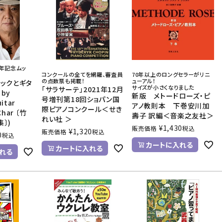
周年記念ムッ
コンクールの全てを網羅、審査員
70年以上のロングセラーがリニ
の点数票も掲載！
ューアル！
ロックとギタ
サイズが小さくなりました
「サラサーテ」2021年12月
by
新版 メトードローズ・ピ
号増刊第18回ショパン国
itar
アノ教則本 下巻安川加
際ピアノコンクール＜せき
Char 〔竹
壽子 訳編＜音楽之友社＞
れい社 ＞
〕)
¥
1,430
販売価格
税込
¥
1,320
販売価格
税込
0
税込
カートに入れる
カートに入れる
れる