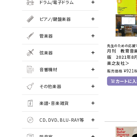
ドラム/電子ドラム
ピアノ/鍵盤楽器
管楽器
先生のための応援
月刊 教育音
弦楽器
版 2021年
楽之友社＞
音響機材
¥
921
販売価格
カートに入
その他楽器
楽譜・音楽雑貨
CD、DVD、BLU-RAY等
防音室