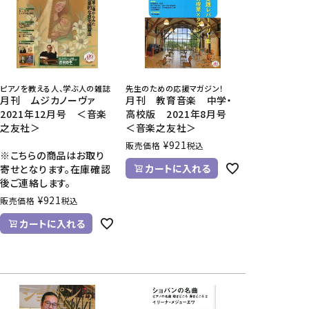
CD/楽譜・音楽雑貨
CD、映像ソフト等
楽譜
音楽雑貨
ピアノを教える人、学ぶ人の雑誌
先生のための応援マガジン！
月刊 ムジカノーヴァ
月刊 教育音楽 中学・
2021年12月号 ＜音楽
高校版 2021年8月号
之友社＞
＜音楽之友社＞
¥
921
販売価格
税込
※こちらの商品はお取り
カートに入れる
寄せとなります。在庫確認
後ご連絡します。
¥
921
販売価格
税込
カートに入れる