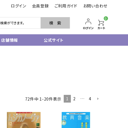
ログイン
会員登録
ご利用ガイド
お問い合わせ
0
検 索
ログイン
カート
店舗情報
公式サイト
管楽器
サクソフォン
トランペット
フルート・ピッコロ
クラリネット
その他木管
1
2
…
4
72
件中
1
-
20
件表示
その他金管
中古管楽器
管楽器小物