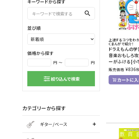
キーワードから探す
弦楽器
search
バイオリン
シンセサ
並び順
クラシックギター
DAW ／ 
ハープ
DJ
上達するコツをわか
くまんがで紹介！
弦楽器小物
PA
ドラえもんの学
マイク
価格から探す
音楽おもしろ攻
ーがふける[小
円 ～
円
¥
836
販売価格
絞り込んで検索
カートに入
カテゴリーから探す
ギター/ベース