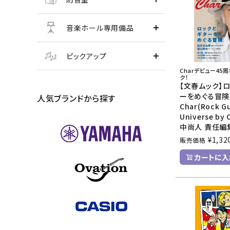
音楽ホール専用備品
ピックアップ
Charデビュー45
ク！
【文春ムック】
ーをめぐる冒険 
人気ブランドから探す
Char(Rock Gu
Universe by 
中尚人 責任編集
¥
1,32
販売価格
カートに入