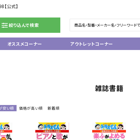
98【公式】
絞り込んで検索
オススメコーナー
アウトレットコーナー
ドラム/電子ドラム
ピアノ/鍵盤楽器
グランドピアノ
ム
アップライトピアノ
雑誌書籍
ェア
中古ピアノ
電子ピアノ/エレクトーン
電子キーボード
が安い順
価格が高い順
新着順
関連アクセサリー