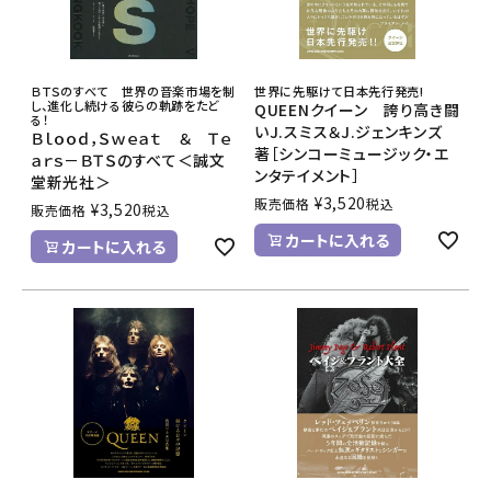
ＢＴＳのすべて 世界の音楽市場を制
世界に先駆けて日本先行発売!
し、進化し続ける彼らの軌跡をたど
QUEENクイーン 誇り高き闘
る！
いJ.スミス＆J.ジェンキンズ
Ｂｌｏｏｄ，Ｓｗｅａｔ ＆ Ｔｅ
著［シンコーミュージック・エ
ａｒｓ－ＢＴＳのすべて＜誠文
ンタテイメント］
堂新光社＞
¥
3,520
販売価格
税込
¥
3,520
販売価格
税込
カートに入れる
カートに入れる