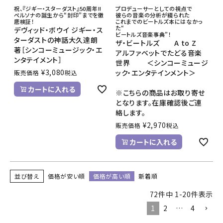
祝、『ジギー・スターダスト』50周年!!
プロデューサーとしての視点で
ペルソナの誕生から“封印”までを徹
彼らの音楽の分析が綴られた
底検証！
これまでのビートルズ本にはなかっ
た“
デヴィッド・ボウイ ジギー・ス
ビートルズ音楽事典”！
ターダストの神話大久達朗
ザ・ビートルズ A to Z
著［シンコーミュージック・エ
アルファベットでたどる音楽
ンタテイメント］
世界 ＜シンコーミュージ
¥
3,080
ック・エンタテインメント＞
販売価格
税込
カートに入れる
※こちらの商品はお取り寄せ
となります。在庫確認後ご連
絡します。
¥
2,970
販売価格
税込
カートに入れる
並び替え
価格が安い順
価格が高い順
新着順
72
件中
1
-
20
件表示
1
2
…
4