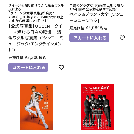
クイーンを撮り続けてきた浅沼ワタル
再度のタッグで飛行船の巨影に挑ん
氏による
だ5年間の全活動を余さず記録！
「クイーン公式写真集」が発売！
ペイジ&プラント大全 [シンコ
75年から85年までの2500カット以上
ーミュージック]
の中から厳選した1冊です！
【公式写真集】QUEEN クイ
¥
3,080
販売価格
税込
ーン 輝ける日々の記憶 浅
沼ワタル写真集 ＜シンコーミ
カートに入れる
ュージック・エンタテインメン
ト＞
¥
3,300
販売価格
税込
カートに入れる