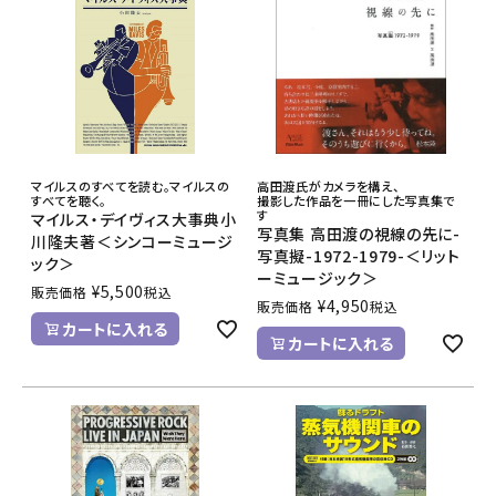
マイルスのすべてを読む。マイルスの
高田渡氏がカメラを構え、
すべてを聴く。
撮影した作品を一冊にした写真集で
す
マイルス・デイヴィス大事典小
写真集 高田渡の視線の先に-
川隆夫著＜シンコーミュージ
写真擬-1972-1979-＜リット
ック＞
ーミュージック＞
¥
5,500
販売価格
税込
¥
4,950
販売価格
税込
カートに入れる
カートに入れる