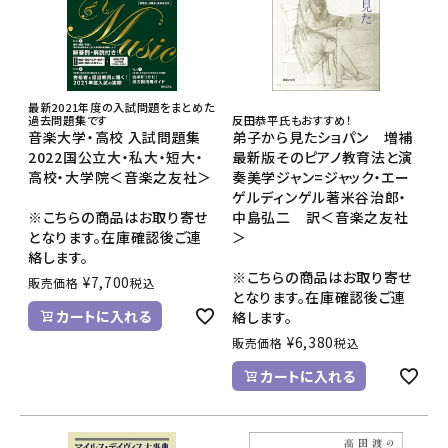
最新2021年度の入試問題をまとめた
過去問題集です
反田恭平氏もおすすめ！
音楽大学・高校 入試問題集
弟子から見たショパン 増補
2022国公立大・私大・短大・
最新版そのピアノ教育法と演
高校・大学院＜音楽之友社＞
奏美学ジャン=ジャック・エー
ゲルディンゲル著米谷治郎・
※こちらの商品はお取り寄せ
中島弘二 訳＜音楽之友社
となります。在庫確認後ご連
＞
絡します。
※こちらの商品はお取り寄せ
¥
7,700
販売価格
税込
となります。在庫確認後ご連
カートに入れる
絡します。
¥
6,380
販売価格
税込
カートに入れる