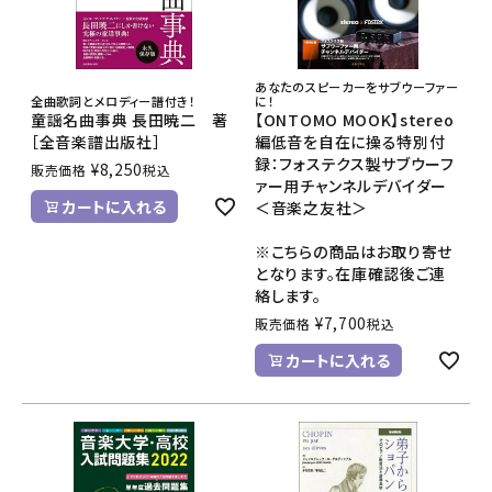
あなたのスピーカーをサブウーファー
全曲歌詞とメロディー譜付き！
に！
童謡名曲事典 長田暁二 著
【ONTOMO MOOK】stereo
［全音楽譜出版社］
編低音を自在に操る特別付
録：フォステクス製サブウーフ
¥
8,250
販売価格
税込
ァー用チャンネルデバイダー
カートに入れる
＜音楽之友社＞
※こちらの商品はお取り寄せ
となります。在庫確認後ご連
絡します。
¥
7,700
販売価格
税込
カートに入れる