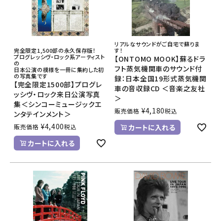
リアルなサウンドがご自宅で蘇りま
完全限定1,500部の永久保存版！
す！
プログレッシヴ・ロック系アーティスト
【ONTOMO MOOK】蘇るドラ
の
フト蒸気機関車のサウンド付
日本公演の模様を一冊に集約した初
の写真集です
録：日本全国19形式蒸気機関
【完全限定1500部】プログレ
車の音収録CD ＜音楽之友社
ッシヴ・ロック来日公演写真
＞
集＜シンコーミュージックエ
¥
4,180
販売価格
税込
ンタテインメント＞
¥
4,400
販売価格
税込
カートに入れる
カートに入れる