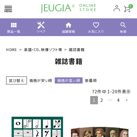
0
view_module
home
favorite_border
search
商品一覧
リペア
店舗情報
お気に入り
検索
HOME
楽譜・CD、映像ソフト等
雑誌書籍
雑誌書籍
並び替え
価格が安い順
価格が高い順
新着順
72
件中
1
-
20
件表示
1
2
…
4