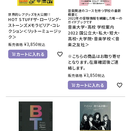
音楽関連のコースを持つ学校の最新
世界的レアグッズを大公開！！
概要と
2022年の受験情報を網羅した唯一の
HOT STUFFザ・ローリング・
ガイドブックです
ストーンズメモラビリア・コレ
音楽大学・高校 学校案内
クション＜リットーミュージッ
2022 国公立大・私大・短大・
ク＞
高校・大学院・音楽学校＜音
¥
3,850
楽之友社＞
販売価格
税込
カートに入れる
※こちらの商品はお取り寄せ
となります。在庫確認後ご連
絡します。
¥
3,850
販売価格
税込
カートに入れる