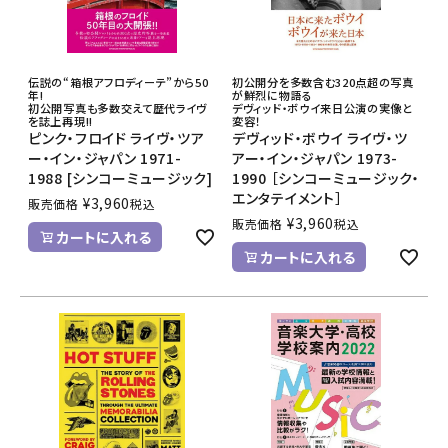
伝説の“箱根アフロディーテ”から50
初公開分を多数含む320点超の写真
年!
が鮮烈に物語る
初公開写真も多数交えて歴代ライヴ
デヴィッド・ボウイ来日公演の実像と
を誌上再現!!
変容！
ピンク・フロイド ライヴ・ツア
デヴィッド・ボウイ ライヴ・ツ
ー・イン・ジャパン 1971-
アー・イン・ジャパン 1973-
1988 [シンコーミュージック]
1990 ［シンコーミュージック・
エンタテイメント］
¥
3,960
販売価格
税込
¥
3,960
販売価格
税込
カートに入れる
カートに入れる