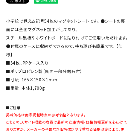
小学校で覚える記号54枚のマグネットシートです。 ●シートの裏
面には全面マグネット加工がしてあり、
スチール黒板やホワイトボードに貼り付けてご使用いただけます。
●付属のケースに収納ができるので、持ち運びも簡単です。 【仕
様】
■54枚、PPケース入り
■ポリプロピレン製（裏面一部分磁石付）
■寸法：165×150×1mm
■重量：本体1,700g
■ご注意
掲載価格は商品掲載時点の参考価格となります。
こちらのECサイト掲載の商品は最新の在庫情報・価格情報更新を心掛けて
おりますが、 メーカーの予告なき価格改定や度重なる価格改定により、更