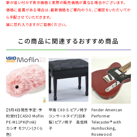
新が追い付かず表示価格と実際の販売価格が異なる場合がございます。
価格に差異がある場合は、最新価格をご案内のうえ、ご確認をいただいてか
ら手配させていただきます。
誠に恐れ入りますがご容赦ください。
この商品に関連するおすすめ商品
【9月4日発売予定：予
甲南 C60-S ピアノ椅子
Fender American
約受付】CASIO Moflin
コンサートタイプ(日本
Performer
PE-M11PK(Pink)
製）ピアノ椅子 高低椅
Telecaster® with
カシオ モフリン(さくら
子
Humbucking,
色)
Rosewood