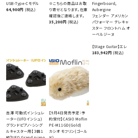
USB-Type-Cモデル
※こちらの商品はお取
Fingerboard,
64,900円
(税込)
り寄せとなります。在庫
Aubergine
確認後ご連絡します。
フェンダー アメリカン
35,200円
(税込)
パフォーマー テレキャ
スター フロントハム オ
ーベルジーヌ
【Stage Guitar】エレ
183,942円
(税込)
吉澤 可動式インシュレ
【9月4日発売予定：予
ーター(UFOインシュ)
約受付】CASIO Moflin
グランドピアノ・シング
PE-M11GD(Gold)
ルキャスター用【３個１
カシオ モフリン(ゴール
組】UFO Grand piano
ド)