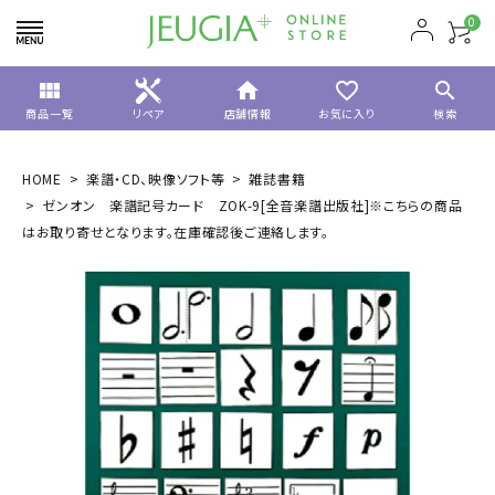
0
view_module
home
favorite_border
search
商品一覧
リペア
店舗情報
お気に入り
検索
HOME
楽譜・CD、映像ソフト等
雑誌書籍
ゼンオン 楽譜記号カード ZOK-9[全音楽譜出版社]※こちらの商品
はお取り寄せとなります。在庫確認後ご連絡します。