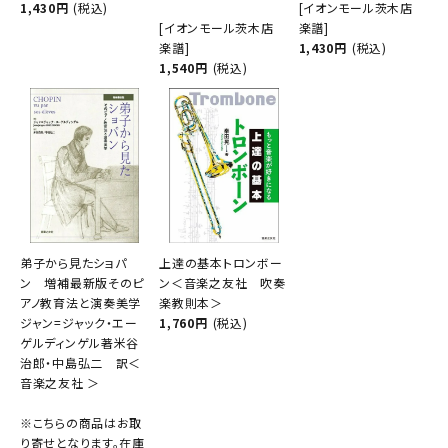
1,430円
(税込)
[イオンモール茨木店
[イオンモール茨木店
楽譜]
楽譜]
1,430円
(税込)
1,540円
(税込)
弟子から見たショパ
上達の基本トロンボー
ン 増補最新版そのピ
ン＜音楽之友社 吹奏
アノ教育法と演奏美学
楽教則本＞
ジャン=ジャック・エー
1,760円
(税込)
ゲルディンゲル著米谷
治郎・中島弘二 訳＜
音楽之友社 ＞
※こちらの商品はお取
り寄せとなります。在庫