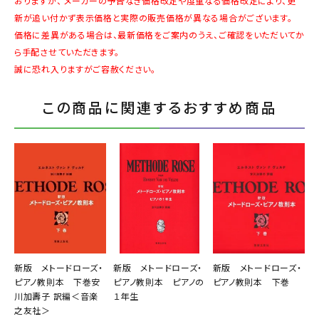
おりますが、 メーカーの予告なき価格改定や度重なる価格改定により、更
新が追い付かず表示価格と実際の販売価格が異なる場合がございます。
価格に差異がある場合は、最新価格をご案内のうえ、ご確認をいただいてか
ら手配させていただきます。
誠に恐れ入りますがご容赦ください。
この商品に関連するおすすめ商品
新版 メトードローズ・
新版 メトードローズ・
新版 メトードローズ・
ピアノ教則本 下巻安
ピアノ教則本 ピアノの
ピアノ教則本 下巻
川加壽子 訳編＜音楽
１年生
之友社＞