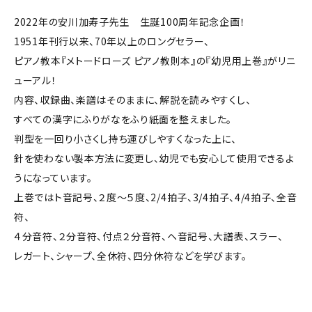
2022年の安川加寿子先生 生誕100周年記念企画！
1951年刊行以来、70年以上のロングセラー、
ピアノ教本『メトードローズ ピアノ教則本』の『幼児用上巻』がリニ
ューアル！
内容、収録曲、楽譜はそのままに、解説を読みやすくし、
すべての漢字にふりがなをふり紙面を整えました。
判型を一回り小さくし持ち運びしやすくなった上に、
針を使わない製本方法に変更し、幼児でも安心して使用できるよ
うになっています。
上巻ではト音記号、２度～５度、2/4拍子、3/4拍子、4/4拍子、全音
符、
４分音符、２分音符、付点２分音符、ヘ音記号、大譜表、スラー、
レガート、シャープ、全休符、四分休符などを学びます。