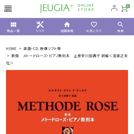
0
view_module
home
favorite_border
search
商品一覧
リペア
店舗情報
お気に入り
検索
HOME
楽譜・CD、映像ソフト等
新版 メトードローズ・ピアノ教則本 上巻安川加壽子 訳編＜音楽之友
社＞