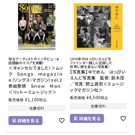
旬なアーティストのインタビュー＆
1970年のはっぴいえんどを
話題曲のスコアを掲載!
ファインダー越しに記録した
世界に類を見ない写真集！
＜キャンセルでました！＞ムッ
【写真集】ゆでめん はっぴい
ク Ｓｏｎｇｓ ｍａｇａｚｉｎ
えんど写真集 監修：鈴木茂
ｅ（ソングス・マガジン）vol.2
／写真：野上眞宏＜ミュージ
表紙巻頭 Ｓｎｏｗ Ｍａｎ
ックマガジン社＞
＜リットーミュージック＞
¥
4,500
販売価格
税込
¥
1,100
販売価格
税込
在庫切れ
在庫切れ
詳細を見る
詳細を見る