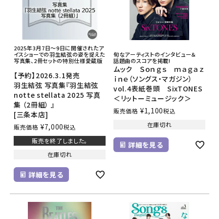
2025年3月7日～9日に開催されたア
イスショーでの羽生結弦の姿を捉えた
旬なアーティストのインタビュー＆
写真集、2冊セットの特別仕様愛蔵版
話題曲のスコアを掲載!
ムック Ｓｏｎｇｓ ｍａｇａｚ
【予約】2026.3.1発売
ｉｎｅ（ソングス・マガジン）
羽生結弦 写真集『羽生結弦
vol.4表紙巻頭 SixTONES
notte stellata 2025 写真
＜リットーミュージック＞
集 （2冊組） 』
¥
1,100
販売価格
税込
[三条本店]
在庫切れ
¥
7,000
販売価格
税込
販売を終了しました。
詳細を見る
在庫切れ
詳細を見る