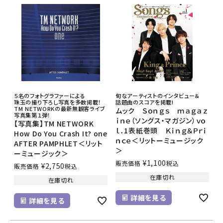
５名のフォトグラファーによる
旬なアーティストのインタビュー＆
珠玉の撮り下ろし写真を多数掲載！
話題曲のスコアを掲載!
TM NETWORKの最新無観客ライブ
ムック Ｓｏｎｇｓ ｍａｇａｚ
写真集第１弾！
ｉｎｅ（ソングス・マガジン）ｖｏ
【写真集】TM NETWORK
ｌ．1表紙巻頭 Ｋｉｎｇ＆Ｐｒｉ
How Do You Crash It? one
ｎｃｅ＜リットーミュージック
AFTER PAMPHLET＜リット
＞
ーミュージック＞
¥
1,100
販売価格
税込
¥
2,750
販売価格
税込
在庫切れ
在庫切れ
詳細を見る
詳細を見る