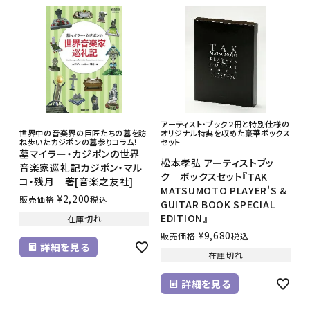
アーティスト・ブック２冊と特別仕様の
世界中の音楽界の巨匠たちの墓を訪
オリジナル特典を収めた豪華ボックス
ね歩いたカジポンの墓参りコラム！
セット
墓マイラー・カジポンの世界
松本孝弘 アーティストブッ
音楽家巡礼記カジポン・マル
ク ボックスセット『TAK
コ・残月 著[音楽之友社]
MATSUMOTO PLAYER'S &
¥
2,200
販売価格
税込
GUITAR BOOK SPECIAL
EDITION』
在庫切れ
¥
9,680
販売価格
税込
詳細を見る
在庫切れ
詳細を見る