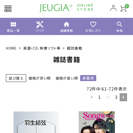
0
view_module
home
favorite_border
search
商品一覧
リペア
店舗情報
お気に入り
検索
HOME
楽譜・CD、映像ソフト等
雑誌書籍
雑誌書籍
並び替え
価格が安い順
価格が高い順
新着順
72
件中
61
-
72
件表示
1
…
3
4