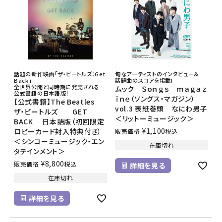
話題の新作映画「ザ・ビートルズ：Get
旬なアーティストのインタビュー＆
Back」
話題曲のスコアを掲載!
全世界公開と同時期に発売される
ムック Ｓｏｎｇｓ ｍａｇａｚ
公式書籍の日本語版！
ｉｎｅ（ソングス・マガジン）
【公式書籍】The Beatles
vol.3 表紙巻頭 なにわ男子
ザ・ビートルズ GET
＜リットーミュージック＞
BACK 日本語版（初回限定
¥
1,100
ロビーカード封入特典付き）
販売価格
税込
＜シンコーミュージック・エン
在庫切れ
タテインメント＞
¥
8,800
販売価格
税込
詳細を見る
在庫切れ
詳細を見る