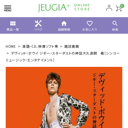
0
view_module
home
favorite_border
search
商品一覧
リペア
店舗情報
お気に入り
検索
HOME
楽譜・CD、映像ソフト等
雑誌書籍
デヴィッド・ボウイ ジギー・スターダストの神話大久達朗 著［シンコー
ミュージック・エンタテイメント］