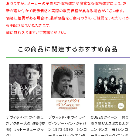
おりますが、 メーカーの予告なき価格改定や度重なる価格改定により、更
新が追い付かず表示価格と実際の販売価格が異なる場合がございます。
価格に差異がある場合は、最新価格をご案内のうえ、ご確認をいただいてか
ら手配させていただきます。
誠に恐れ入りますがご容赦ください。
この商品に関連するおすすめ商品
デヴィッド・ボウイ 美し
デヴィッド・ボウイ ライ
QUEENクイーン 誇り
きアクター大久 達朗(監
ヴ・ツアー・イン・ジャパ
高き闘いJ.スミス＆J.ジ
修)［リットーミュージッ
ン 1973-1990 ［シンコ
ェンキンズ 著［シンコ
ク］
ーミュージック・エンタ
ーミュージック・エンタ