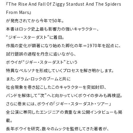
『The Rise And Fall Of Ziggy Stardust And The Spiders
From Mars』
が発売されてから今年で50年。
本書はロック史上最も影響力の強いキャラクター、
“ジギー・スターダスト”に着目。
作風の変化が顕著になり始めた孵化の年＝1970年を起点に、
試行錯誤の過程を丹念に追いながら、
ボウイが“ジギー・スターダスト”という
特異なペルソナを形成していくプロセスを解き明かします。
また、グラム・ロックのブームと共に
社会現象を巻き起こしたこのキャラクターを突如封印、
バンドを解体して“次”へと向かっていくボウイの歩みも再検証。
さらに巻末には、ボウイの「ジギー・スターダスト・ツアー」
全公演に帯同したエンジニアの貴重な未公開インタビューも掲
載。
長年ボウイを研究、数々のムックを監修してきた著者が、