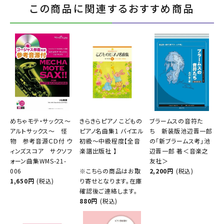
この商品に関連するおすすめ商品
めちゃモテ・サックス～
きらきらピアノ こどもの
ブラームスの音符た
アルトサックス～ 怪
ピアノ名曲集1 バイエル
ち 新装版池辺晋一郎
物 参考音源ＣＤ付 ウ
初級～中級程度【全音
の「新ブラームス考」池
ィンズスコア サクソフ
楽譜出版社 】
辺晋一郎 著＜音楽之
ォーン曲集WMS-21-
友社＞
006
※こちらの商品はお取
2,200円
(税込)
1,650円
(税込)
り寄せとなります。在庫
確認後ご連絡します。
880円
(税込)