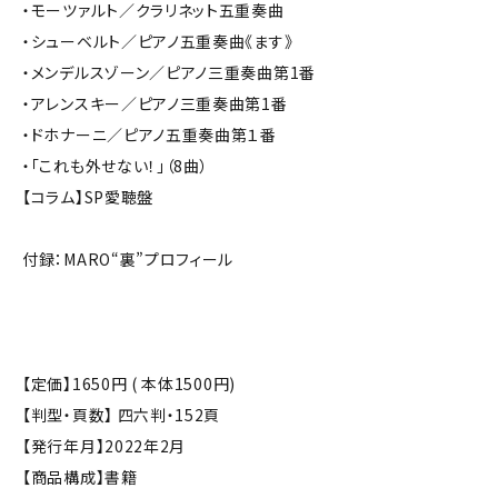
・モーツァルト／クラリネット五重奏曲
・シューベルト／ピアノ五重奏曲《ます》
・メンデルスゾーン／ピアノ三重奏曲第1番
・アレンスキー／ピアノ三重奏曲第1番
・ドホナーニ／ピアノ五重奏曲第１番
・「これも外せない！」（8曲）
【コラム】SP愛聴盤
付録：MARO“裏”プロフィール
【定価】1650円 ( 本体1500円)
【判型・頁数】 四六判・152頁
【発行年月】2022年2月
【商品構成】書籍