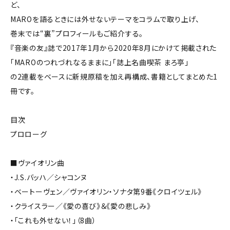
ど、
MAROを語るときには外せないテーマをコラムで取り上げ、
巻末では“裏”プロフィールもご紹介する。
『音楽の友』誌で2017年1月から2020年8月にかけて掲載された
「MAROのつれづれなるままに」「誌上名曲喫茶 まろ亭」
の2連載をベースに新規原稿を加え再構成、書籍としてまとめた1
冊です。
目次
プロローグ
■ヴァイオリン曲
・J.S.バッハ／シャコンヌ
・ベートーヴェン／ヴァイオリン・ソナタ第9番《クロイツェル》
・クライスラー／《愛の喜び》＆《愛の悲しみ》
・「これも外せない！」（8曲）