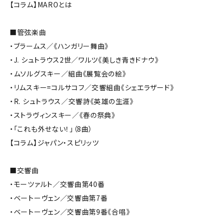
【コラム】MAROとは
■管弦楽曲
・ブラームス／《ハンガリー舞曲》
・J. シュトラウス2世／ワルツ《美しき青きドナウ》
・ムソルグスキー／組曲《展覧会の絵》
・リムスキー=コルサコフ／交響組曲《シェエラザード》
・R. シュトラウス／交響詩《英雄の生涯》
・ストラヴィンスキー／《春の祭典》
・「これも外せない！」（8曲）
【コラム】ジャパン・スピリッツ
■交響曲
・モーツァルト／交響曲第40番
・ベートーヴェン／交響曲第7番
・ベートーヴェン／交響曲第9番《合唱》