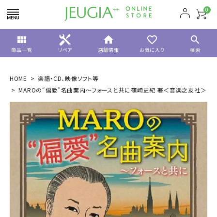
0
view_module
home
favorite_border
search
商品一覧
リペア
店舗情報
お気に入り
検索
HOME
楽譜・CD、映像ソフト等
MAROの“偏愛”名曲案内～フォースと共に篠崎史紀 著＜音楽之友社＞