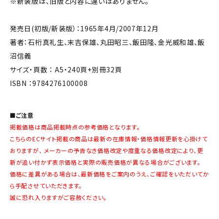
※新装版は、旧版と内容に違いはありません。
発売日(初版/新装版）：1965年4月/2007年12月
著者：石桁真礼生、末吉保雄、丸田昭三、飯田隆、金光威和雄、飯
沼信義
サイズ・頁数 ： A5・240頁+別冊32頁
ISBN ：9784276100008
■ご注意
掲載価格は商品掲載時点の参考価格となります。
こちらのECサイト掲載の商品は最新の在庫情報・価格情報更新を心掛けて
おりますが、 メーカーの予告なき価格改定や度重なる価格改定により、更
新が追い付かず表示価格と実際の販売価格が異なる場合がございます。
価格に差異がある場合は、最新価格をご案内のうえ、ご確認をいただいてか
ら手配させていただきます。
誠に恐れ入りますがご容赦ください。