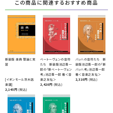
この商品に関連するおすすめ商品
新装版 楽典 理論と実
ベートーヴェンの音符
バッハの音符たち 新
習
たち 新装版池辺晋一
装版池辺晋一郎の「新
郎の「新ベートーヴェン
バッハ考」池辺晋一郎
考」池辺晋一郎 著＜音
著＜音楽之友社＞
[イオンモール茨木店
楽之友社＞
2,310円
(税込)
楽譜]
2,420円
(税込)
2,145円
(税込)