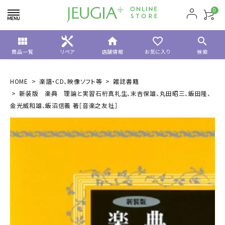
0
view_module
home
favorite_border
search
商品一覧
リペア
店舗情報
お気に入り
検索
HOME
楽譜・CD、映像ソフト等
雑誌書籍
新装版 楽典 理論と実習石桁真礼生、末吉保雄、丸田昭三、飯田隆、
金光威和雄、飯沼信義 著［音楽之友社］