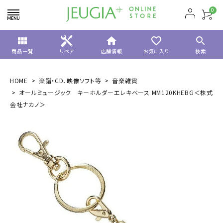
0
view_module
home
favorite_border
search
商品一覧
リペア
店舗情報
お気に入り
検索
HOME
楽譜・CD、映像ソフト等
音楽雑貨
オールミュージック キーホルダーエレキベース MM120KHEBG＜株式
会社ナカノ＞