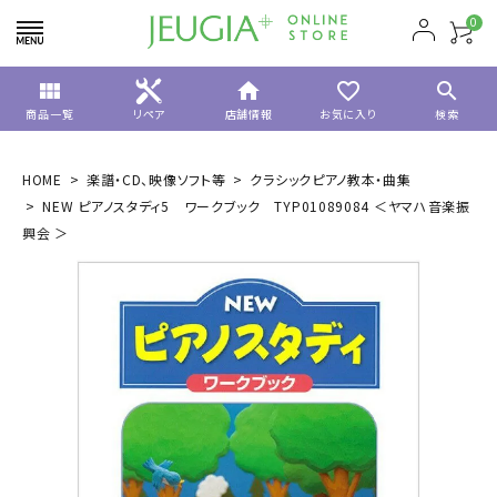
0
view_module
home
favorite_border
search
商品一覧
リペア
店舗情報
お気に入り
検索
HOME
楽譜・CD、映像ソフト等
クラシックピアノ教本・曲集
NEW ピアノスタディ5 ワークブック TYP01089084 ＜ヤマハ音楽振
興会 ＞