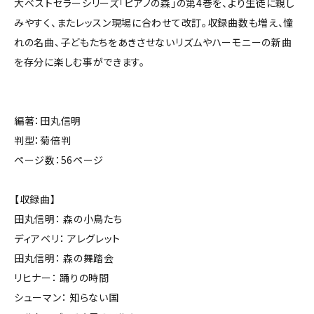
大ベストセラーシリーズ「ピアノの森」の第4巻を、より生徒に親し
みやすく、またレッスン現場に合わせて改訂。収録曲数も増え、憧
れの名曲、子どもたちをあきさせないリズムやハーモニーの新曲
を存分に楽しむ事ができます。
編著：田丸信明
判型：菊倍判
ページ数：56ページ
【収録曲】
田丸信明： 森の小鳥たち
ディアベリ： アレグレット
田丸信明： 森の舞踏会
リヒナー： 踊りの時間
シューマン： 知らない国