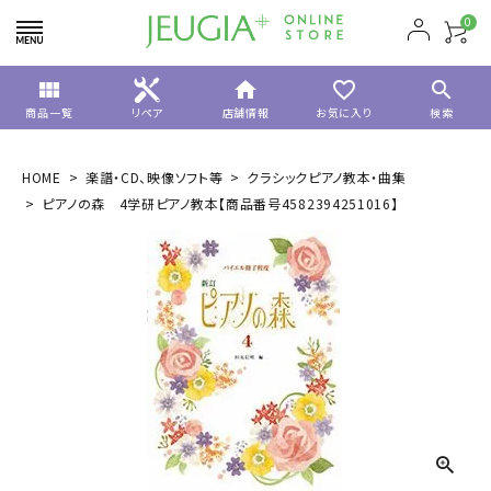
0
view_module
home
favorite_border
search
商品一覧
リペア
店舗情報
お気に入り
検索
HOME
楽譜・CD、映像ソフト等
クラシックピアノ教本・曲集
ピアノの森 4学研ピアノ教本【商品番号4582394251016】