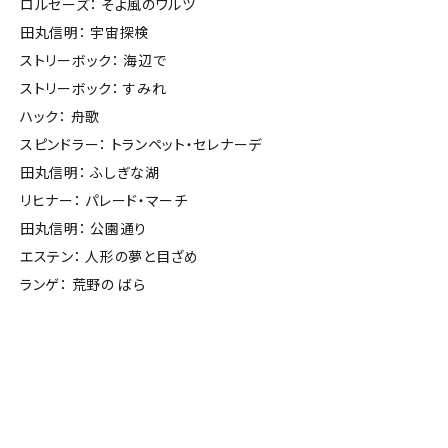
ロルセーズ： そよ風のワルツ
田丸信明： 宇宙探検
ストリーボック： 海辺で
ストリーボック： すみれ
ハック： 舟歌
スピンドラー： トランペット・セレナーデ
田丸信明： ふしぎな湖
リヒナー： パレード・マーチ
田丸信明： 公園通り
エステン： 人形の夢と目ざめ
ランゲ： 荒野の ばら