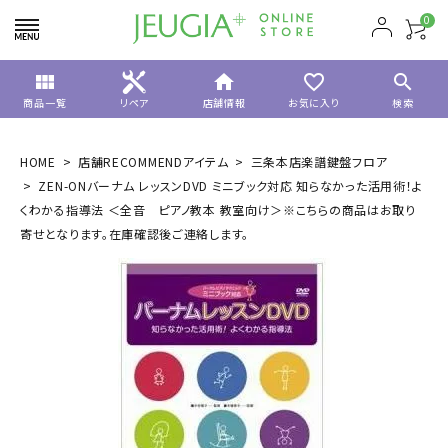
0
view_module
home
favorite_border
search
商品一覧
リペア
店舗情報
お気に入り
検索
HOME
店舗RECOMMENDアイテム
三条本店楽譜鍵盤フロア
ZEN-ONバーナム レッスンDVD ミニブック対応 知らなかった活用術！よ
くわかる指導法 ＜全音 ピアノ教本 教室向け＞※こちらの商品はお取り
寄せとなります。在庫確認後ご連絡します。