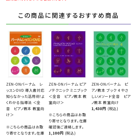
この商品に関連するおすすめ商品
ZEN-ONバーナム レ
ZEN-ONバーナム ピア
ZEN-ONバーナム ピ
ッスンDVD 導入書対応
ノテクニック ミニブック
アノ教本 ブック 4 やさ
知らなかった活用術！よ
＜全音 ピアノ教本 教
しいメソード全音 ピア
くわかる指導法 ＜全
室向け＞
ノ教本 教室向け
音 ピアノ教本 教室向
1,430円
(税込)
け＞
※こちらの商品はお取
り寄せとなります。在庫
※こちらの商品はお取
確認後ご連絡します。
り寄せとなります。在庫
1,100円
(税込)