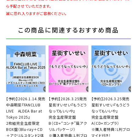
ら手配させていただきます。
誠に恐れ入りますがご容赦ください。
この商品に関連するおすすめ商品
【予約】2026.1.14.発売
【予約】2026.3.25発売
【予約】2026.3.25発売
中森明菜『FANCLUB
星街すいせい『もうどう
星街すいせい『もうどう
LIVE ALDEA Bar at
なってもいいや』
なってもいいや』
Tokyo 2025』
完全生産限定盤
完全生産限定盤
2枚組完全生産限定
B（CD+“コンチ”風アク
A（CD+ガンプラ）
BOX盤（Blu-ray＋CD
リルパッケージ）
※購入者特典：L判ブロ
＋アクリルスタンド2体
※購入者特典：L判ブロ
マイド付き！