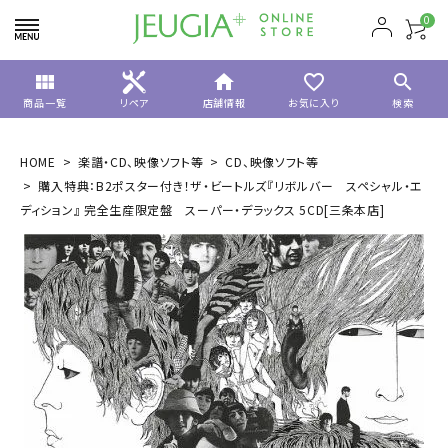
0
view_module
home
favorite_border
search
商品一覧
リペア
店舗情報
お気に入り
検索
HOME
楽譜・CD、映像ソフト等
CD、映像ソフト等
購入特典：B2ポスター付き！ザ・ビートルズ『リボルバー スペシャル・エ
ディション』 完全生産限定盤 スーパー・デラックス 5CD[三条本店]