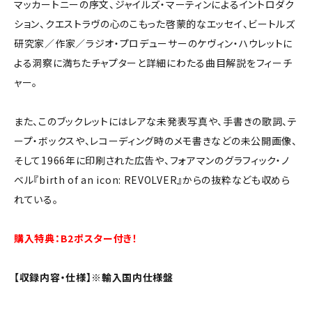
マッカートニーの序文、ジャイルズ・マーティンによるイントロダク
ション、クエストラヴの心のこもった啓蒙的なエッセイ、ビートルズ
研究家／作家／ラジオ・プロデューサーのケヴィン・ハウレットに
よる洞察に満ちたチャプターと詳細にわたる曲目解説をフィーチ
ャー。
また、このブックレットにはレアな未発表写真や、手書きの歌詞、テ
ープ・ボックスや、レコーディング時のメモ書きなどの未公開画像、
そして1966年に印刷された広告や、フォアマンのグラフィック・ノ
ベル『birth of an icon: REVOLVER』からの抜粋なども収めら
れている。
購入特典：B2ポスター付き！
【収録内容・仕様】※輸入国内仕様盤