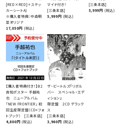
[RED×RED]＋ステッ
マイド付き！
[三条本店]
カーシートA)
[三条本店]
5,999円
(税込)
※購入者特典：中森明
5,999円
(税込)
菜オリジナ
17,050円
(税込)
【購入者特典付き！】B2
ザ・ビートルズ『リボル
告知ポスター 手越祐
バー スペシャル・エデ
也 ニューアルバム
ィション』
「NEW FRONTIER」 初
限定盤 2CD デラック
回生産限定盤（CD+フォ
ス
トブック） [三条本店]
[三条本店]
4,800円
(税込)
3,960円
(税込)