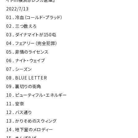
イトin横浜赤レンガ倉庫』
2022/7/13
01 ．冷血（コールド・プラッド）
02 ．三つ数えろ
03 ．ダイナマイトが150屯
04 ．フェアリー（完全犯罪）
05 ．非情のライセンス
06 ．ナイト・ウェイブ
07 ．シーズン
08 ．BLUE LETTER
09 ．裏切りの街角
10 ．ピューティフル・エネルギー
11 ．安奈
12 ．バス通り
13 ．かりそめのスウィング
14 ．地下室のメロディー