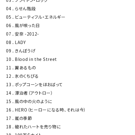
03 ．ブライトン・ロック
04 ．らせん階段
05 ．ビューティフル・エネルギー
06 ．風が唄った日
07 ．安奈 -2012-
08 ．LADY
09 ．きんぼうげ
10 ．Blood in the Street
11 ．翼あるもの
12 ．氷のくちぴる
13 ．ポップコーンをほおばって
14 ．漂泊者（アウトロー）
15 ．風の中の火のように
16 ．HERO（ヒーローになる時、それは今）
17 ．嵐の季節
18 ．破れたハートを売り物に