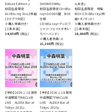
Deluxe Edition-』
SHOWDOWN』
ル未定』
初回生産限定
初回生産限定CD+Blu-
初回生産限定 特製
AL+Blu-ray Disc2枚組
ray+GOODS盤 BOX
BOX（CD+Blu-ray2枚
(スマプラ対応)
仕様
組+キノキット）
※購入特典付き！
CD+Blu-ray+グッズ（T
※購入者特典付き！
[三条本店]
シャツ・フェイスタオル・
[三条本店]
14,850円
(税込)
ラバーバンド）
18,000円
(税込)
※購入者特典：ス
21,100円
(税込)
【予約】2026.1.14.発売
【予約】2026.1.14.発売
中森明菜『FANCLUB
中森明菜『FANCLUB
LIVE ALDEA Bar at
LIVE ALDEA Bar at
Tokyo 2025』
Tokyo 2025』