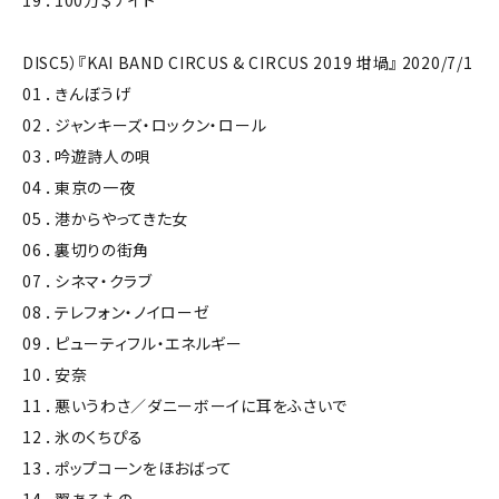
19 ．100万＄ナイト
DISC5）『KAI BAND CIRCUS & CIRCUS 2019 坩堝』 2020/7/1
01 ．きんぼうげ
02 ．ジャンキーズ・ロックン・ロール
03 ．吟遊詩人の唄
04 ．東京の一夜
05 ．港からやってきた女
06 ．裏切りの街角
07 ．シネマ・クラブ
08 ．テレフォン・ノイローゼ
09 ．ピューティフル・エネルギー
10 ．安奈
11 ．悪いうわさ／ダニーボーイに耳をふさいで
12 ．氷のくちぴる
13 ．ポップコーンをほおばって