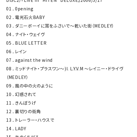
DISC2）『LIVE in “HITEN” DELUXE』2006/5/17
01 ．0pening
02 ．電光石火BABY
03 ．ダニーボーイに耳をふさいで～乾いた街（MEDLEY）
04 ．ナイト・ウェイヴ
05 ．BLUE LETTER
06 ．レイン
07 ．against the wind
08 ．ミッドナイト・プラスワン～)I. L.Y.V.M ～レイニー・ドライヴ
（MEDLEY）
09 ．風の中の火のように
10 ．幻惑されて
11 ．きんぼうげ
12 ．裏切りの街角
13 ．トレーラー・ハウスで
14 ．LADY