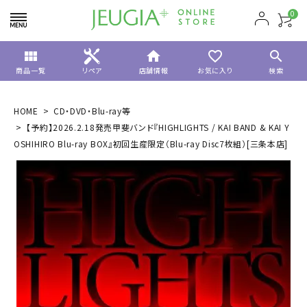
0
view_module
home
favorite_border
search
商品一覧
リペア
店舗情報
お気に入り
検索
HOME
CD・DVD・Blu-ray等
【予約】2026.2.18発売甲斐バンド『HIGHLIGHTS / KAI BAND & KAI Y
OSHIHIRO Blu-ray BOX』初回生産限定（Blu-ray Disc7枚組）[三条本店]