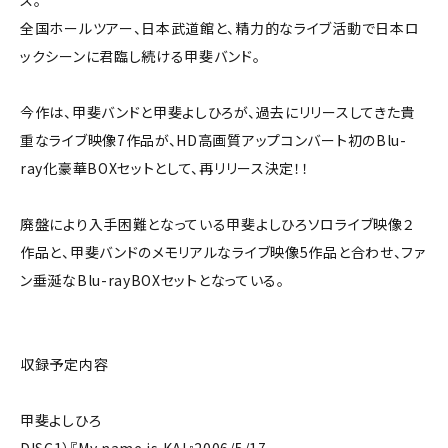
ス。
全国ホールツアー、日本武道館と、精力的なライブ活動で日本ロ
ックシーンに君臨し続ける甲斐バンド。
今作は、甲斐バンドと甲斐よしひろが、過去にリリースしてきた貴
重なライブ映像7作品が、HD高画質アップコンバート初のBlu-
ray化豪華BOXセットとして、再リリース決定！！
廃盤により入手困難となっている甲斐よしひろソロライブ映像２
作品と、甲斐バンドのメモリアルなライブ映像5作品と合わせ、ファ
ン垂涎なBlu-rayBOXセットとなっている。
収録予定内容
甲斐よしひろ