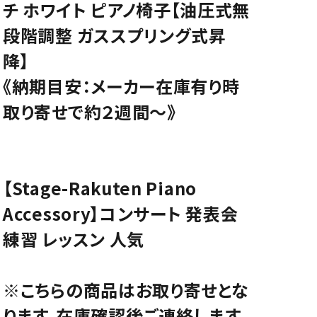
チ ホワイト ピアノ椅子【油圧式無
CD/楽譜・音楽雑貨
段階調整 ガススプリング式昇
CD、映像ソフト等
降】
楽譜
《納期目安：メーカー在庫有り時
音楽雑貨
取り寄せで約２週間～》
【Stage-Rakuten Piano
Accessory】コンサート 発表会
練習 レッスン 人気
※こちらの商品はお取り寄せとな
ります。在庫確認後ご連絡します。