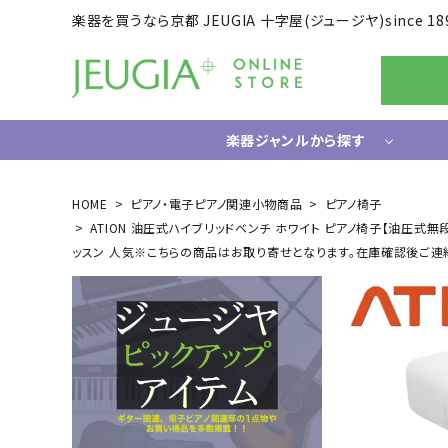
楽器を買うなら京都 JEUGIA 十字屋(ジュージヤ)since 18
楽器ジャンルから探す
ギター/ベース
HOME
ピアノ・電子ピアノ関連小物商品
ピアノ椅子
ATION 油圧式ハイブリッドベンチ ホワイト ピアノ椅子【油圧式無段階
エレキギター
ドラム
ッスン 人気※こちらの商品はお取り寄せとなります。在庫確認後ご連
エレキベース
電子ドラ
アコースティックギター
ハードウ
中古ギター・アウトレットギター
ウクレレ
ギター関連小物
アンプ
エフェクター
ライフスタイルグッズ