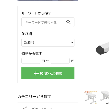
弦楽器
キーワードから探す
バイオリン
シンセサ
search
クラシックギター
DAW ／ 
ハープ
DJ
並び順
弦楽器小物
PA
マイク
価格から探す
円 ～
円
絞り込んで検索
カテゴリーから探す