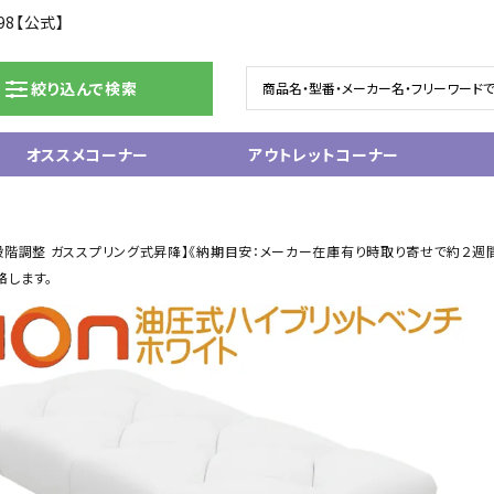
98【公式】
絞り込んで検索
オススメコーナー
アウトレットコーナー
ドラム/電子ドラム
ピアノ/鍵盤楽器
調整 ガススプリング式昇降】《納期目安：メーカー在庫有り時取り寄せで約２週間～》【Stage
グランドピアノ
絡します。
ム
アップライトピアノ
ェア
中古ピアノ
電子ピアノ/エレクトーン
電子キーボード
関連アクセサリー