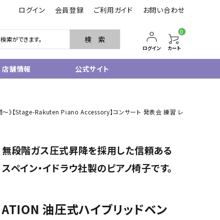
ログイン
会員登録
ご利用ガイド
お問い合わせ
0
検 索
ログイン
カート
店舗情報
公式サイト
管楽器
-Rakuten Piano Accessory】コンサート 発表会 練習 レ
サクソフォン
トランペット
フルート・ピッコロ
無段階ガス圧式昇降を採用した信頼ある
クラリネット
その他木管
スペイン・イドラウ社製のピアノ椅子です。
その他金管
中古管楽器
管楽器小物
ATION 油圧式ハイブリッドベン