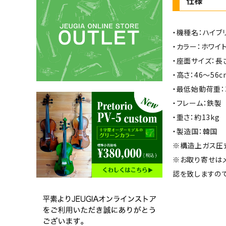
仕様
・機種名：ハイブリ
・カラー：ホワイ
・座面サイズ：長さ
・高さ：46〜5
・最低始動荷重：3
・フレーム：鉄製
・重さ：約13kg
・製造国：韓国
※構造上ガス圧
※お取り寄せは
認を致しますの