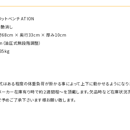
ットベンチ ATION
ト艶消し
68cm × 奥行33cm × 厚み10cm
6cm（油圧式無段階調整）
5kg
式はある程度の体重負荷が掛かる事によって上下に動かせるようになりま
メーカー在庫有り時で約２週間程～を頂戴します。欠品時など在庫状況
で予めご了承下さいます様お願い致します。