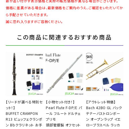
新が追い付かず表示価格と実際の販売価格が異なる場合がございます。
価格に差異がある場合は、最新価格をご案内のうえ、ご確認をいただいてか
ら手配させていただきます。
誠に恐れ入りますがご容赦ください。
この商品に関連するおすすめ商品
【リードが選べる特別セ
【小物セット付き！】
【アウトレット特価】
ット！】
Pearl Flute F-DP/E パ
Bach 42BO GL バック
BUFFET CRAMPON
ール フルート ドルチェ
テナーバストロンボー
R13 ビュッフェクランポ
プリモ
ン オープンラップ イエ
ン Bbクラリネット お手
頭部管銀製 オフセット
ローブラスベル ラッカ