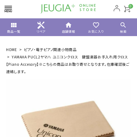
0
view_module
home
favorite_border
search
商品一覧
リペア
店舗情報
お気に入り
検索
HOME
ピアノ・電子ピアノ関連小物商品
YAMAHA PUCL2ヤマハ ユニコンクロス 鍵盤楽器お手入れ用クロス
【Piano Accesory】※こちらの商品はお取り寄せとなります。在庫確認後ご
連絡します。