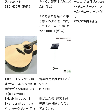
入れセット付
キィ C足部管 Eメカニズ
ー仕上げ お手入れセッ
532,400円
(税込)
ム付 新品
ト・チューナーメトロノ
ーム・チューナーマイク
※こちらの商品はお取
付
り寄せのタイミングによ
575,520円
(税込)
ってはメーカー価格改
227,000円
(税込)
【オンラインショップ限
演奏者用譜面台ロング
定価格：１本限り長期展
タイプ
示特価】YAMAHA FS9
M-546BL
R (Rosewood)
【Made In Japan】
※ご注文後、通常3ヶ月
【Handcrafted】 ヤマ
程度の納期をいただい
ハ フォークギター アコ
ております。