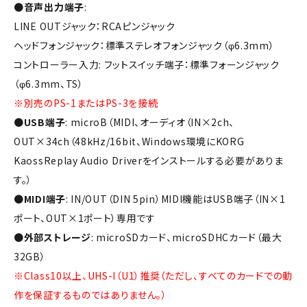
●
音声出力端子
:
LINE OUTジャック：RCAピンジャック
ヘッドフォンジャック：標準ステレオフォンジャック（φ6.3mm）
コントローラー入力: フットスイッチ端子：標準フォーンジャック
（φ6.3mm、TS）
※別売のPS-1またはPS-3を接続
●
USB端子
: microB（MIDI、オーディオ（IN×2ch、
OUT×34ch（48kHz/16bit、Windows環境にKORG
KaossReplay Audio Driverをインストールする必要がありま
す。）
●
MIDI端子
: IN/OUT（DIN 5pin）MIDI機能はUSB端子（IN×1
ポート、OUT×1ポート）専用です
●
外部ストレージ
: microSDカード、microSDHCカード（最大
32GB）
※Class10以上、UHS-I（U1）推奨（ただし、すべてのカードでの動
作を保証するものではありません。）