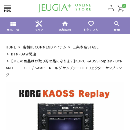
0
view_module
home
favorite_border
search
商品一覧
リペア
店舗情報
お気に入り
検索
HOME
店舗RECOMMENDアイテム
三条本店STAGE
DTM・DAW関連
【※この商品はお取り寄せ品になります】KORG KAOSS Replay - DYN
AMIC EFFECCT / SAMPLERコルグ サンプラー DJエフェクター サンプリン
グ