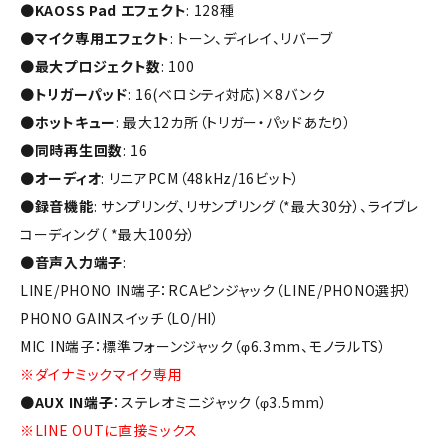
●
KAOSS Pad エフェクト
: 128種
●
マイク専用エフェクト
: トーン、ディレイ、リバーブ
●
最大プロジェクト数
: 100
●
トリガーパッド
: 16(ベロシティ対応)×8バンク
●
ホットキュー
: 最大12カ所（トリガー・パッドあたり）
●
同時再生回数
: 16
●
オーディオ
: リニアPCM（48kHz/16ビット）
●
録音機能
: サンプリング、リサンプリング（*最大30分）、ライブレ
コーディング（ *最大100分）
●
音声入力端子
:
LINE/PHONO IN端子：RCAピンジャック（LINE/PHONO選択）
PHONO GAINスイッチ（LO/HI）
MIC IN端子：標準フォーンジャック（φ6.3mm、モノラルTS）
※ダイナミックマイク専用
●
AUX IN端子
：ステレオミニジャック（φ3.5mm）
※LINE OUTに直接ミックス