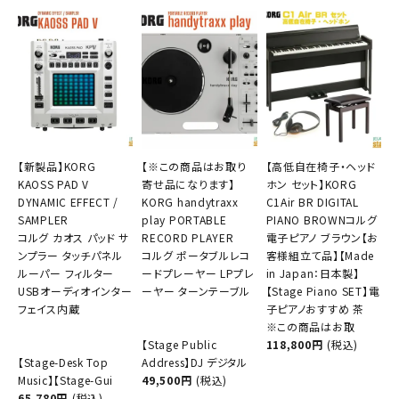
【新製品】KORG
【※この商品はお取り
【高低自在椅子・ヘッド
KAOSS PAD V
寄せ品になります】
ホン セット】KORG
DYNAMIC EFFECT /
KORG handytraxx
C1Air BR DIGITAL
SAMPLER
play PORTABLE
PIANO BROWNコルグ
コルグ カオス パッド サ
RECORD PLAYER
電子ピアノ ブラウン【お
ンプラー タッチパネル
コルグ ポータブルレコ
客様組立て品】【Made
ルーパー フィルター
ードプレーヤー LPプレ
in Japan：日本製】
USBオーディオインター
ーヤー ターンテーブル
【Stage Piano SET】電
フェイス内蔵
子ピアノおすすめ 茶
※この商品はお取
【Stage Public
118,800円
(税込)
【Stage-Desk Top
Address】DJ デジタル
Music】【Stage-Gui
49,500円
(税込)
65,780円
(税込)