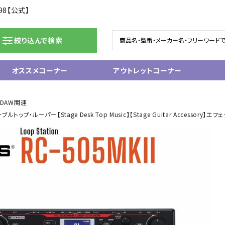
98【公式】
絞り込んで検索
オススメコーナー
アウトレットコーナー
ドラム/電子ドラム
ピアノ/鍵盤楽器
・DAW関連
テーブルトップ・ルーパー【Stage Desk Top Music】【Stage Guitar Acc
グランドピアノ
ム
アップライトピアノ
ェア
中古ピアノ
電子ピアノ/エレクトーン
電子キーボード
関連アクセサリー