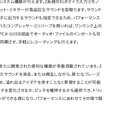
なシステム構築が行えます。2系統のXLRマイク入力とモノ
ット・ミキサーが高品位なサウンドを型取ります。サウンド
端子に出力するサウンドも指定できるため、パフォーマンス
れたコンプレッサーとリバーブを用いれば、ワンランク上の
し、PCからUSB経由でオーディオ・ファイルのインポートも可
に同期させ、手軽にレコーディングも行えます。
IIには新たに開発された便利な機能が多数搭載されています。3
れたサウンドを消去、または再生しながら、新たなフレーズ
とめ、溢れ出るアイデアを余すことなく表現することが可能
ッチを変化させるか、ピッチを維持するかも選択でき、トリッ
インができる様になり、パフォーマンスにあわせてその場で録