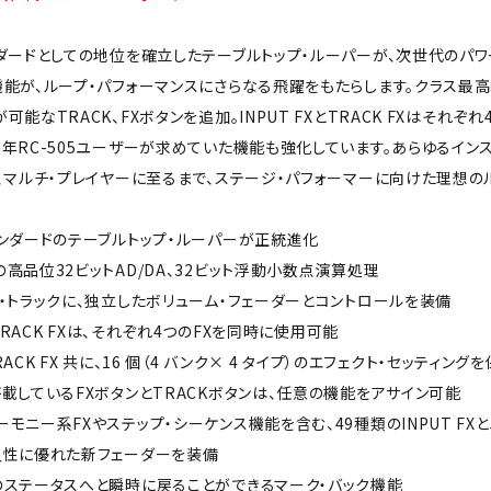
ダードとしての地位を確立したテーブルトップ・ルーパーが、次世代のパワー
能が、ループ・パフォーマンスにさらなる飛躍をもたらします。クラス最高
可能なTRACK、FXボタンを追加。INPUT FXとTRACK FXはそ
年RC-505ユーザーが求めていた機能も強化しています。あらゆるインスピ
、マルチ・プレイヤーに至るまで、ステージ・パフォーマーに向けた理想の
ンダードのテーブルトップ・ルーパーが正統進化
高品位32ビットAD/DA、32ビット浮動小数点演算処理
・トラックに、独立したボリューム・フェーダーとコントロールを装備
とTRACK FXは、それぞれ4つのFXを同時に使用可能
TRACK FX 共に、16 個（4 バンク× 4 タイプ）のエフェクト・セッティン
載しているFXボタンとTRACKボタンは、任意の機能をアサイン可能
モニー系FXやステップ・シーケンス機能を含む、49種類のINPUT FXと5
久性に優れた新フェーダーを装備
のステータスへと瞬時に戻ることができるマーク・バック機能