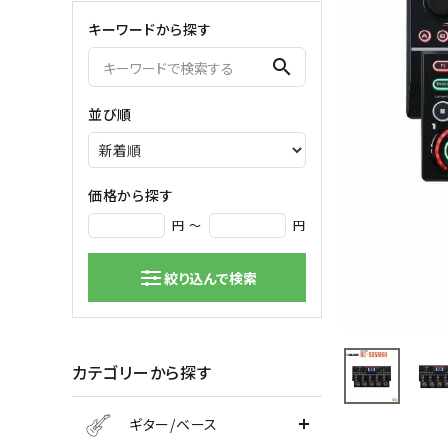
キーワードから探す
弦楽器
search
バイオリン
シンセサ
クラシックギター
DAW ／ 
並び順
ハープ
DJ
弦楽器小物
PA
マイク
価格から探す
円 ～
円
絞り込んで検索
カテゴリーから探す
ギター/ベース