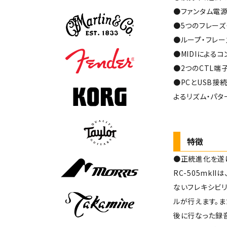
●ファンタム電源
●5つのフレーズ
●ループ・フレー
●MIDIによる
●2つのCTL端
●PCとUSB接続
よるリズム・パタ
特徴
●正統進化を遂げ
RC-505mk
ないフレキシビ
ルが行えます。ま
後に行なった録