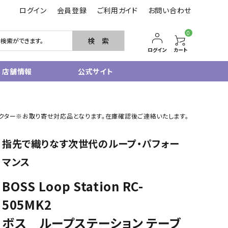
ログイン
会員登録
ご利用ガイド
お問い合わせ
0
検 索
ログイン
カート
店舗情報
公式サイト
管楽器
essory】エフェクター※お取り寄せ対応品となります。在庫確認後ご連絡いたします。
サクソフォン
トランペット
指先で織りなす次世代のループ・パフォー
フルート・ピッコロ
クラリネット
マンス
その他木管
その他金管
BOSS Loop Station RC-
中古管楽器
505MK2
管楽器小物
ボス ループステーション テーブ