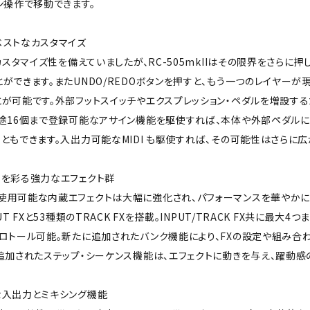
ン操作で移動できます。
ベストなカスタマイズ
いカスタマイズ性を備えていましたが、RC-505mkIIはその限界をさらに押
ができます。またUNDO/REDOボタンを押すと、もう一つのレイヤー
が可能です。外部フットスイッチやエクスプレッション・ペダルを増設する
別途16個まで登録可能なアサイン機能を駆使すれば、本体や外部ペダルに
ともできます。入出力可能なMIDI も駆使すれば、その可能性はさらに広
スを彩る強力なエフェクト群
使用可能な内蔵エフェクトは大幅に強化され、パフォーマンスを華やかに
UT FXと53種類のTRACK FXを搭載。INPUT/TRACK FX共に最
ロトール可能。新たに追加されたバンク機能により、FXの設定や組み合
追加されたステップ・シーケンス機能は、エフェクトに動きを与え、躍動感
な入出力とミキシング機能