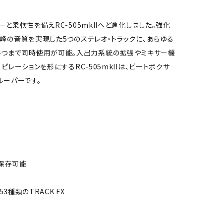
と柔軟性を備えRC-505mkIIへと進化しました。強化
峰の音質を実現した5つのステレオ・トラックに、あらゆる
れぞれ4つまで同時使用が可能。入出力系統の拡張やミキサー機
レーションを形にするRC-505mkIIは、ビートボクサ
ルーパーです。
グを保存可能
3種類のTRACK FX