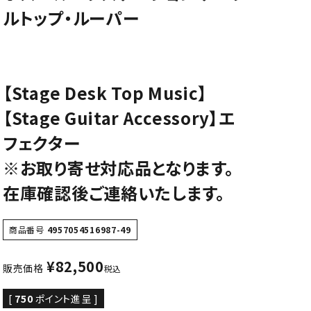
ルトップ・ルーパー
CD/楽譜・音楽雑貨
CD、映像ソフト等
楽譜
音楽雑貨
【Stage Desk Top Music】
【Stage Guitar Accessory】エ
フェクター
※お取り寄せ対応品となります。
在庫確認後ご連絡いたします。
商品番号
4957054516987-49
¥
82,500
販売価格
税込
[
750
ポイント進呈 ]