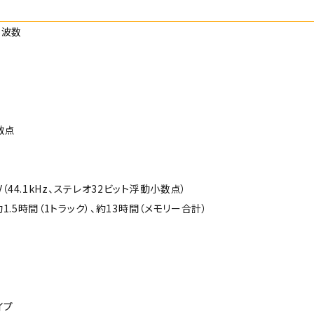
周波数
数点
（44.1kHz、ステレオ32ビット浮動小数点）
1.5時間（1トラック）、約13時間（メモリー合計）
イプ