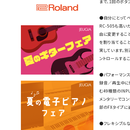
まで、1回のボタ
●自分にとって
RC-505も高
由に変更すること
を割り当てること
実しています。
ントロールするこ
●パフォーマン
録音／再生中に
む49種類のINP
メンタリーでコン
部のFXタイプに
●フレキシブル