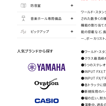
防音室
ワールド・スタン
音楽ホール専用備品
された数多くの機
機能の割り当てが
ピックアップ
能の搭載など、長
ー、ボーカリスト
人気ブランドから探す
●ワールド・スタ
●クラス最高峰の
●5つのステレオ
●INPUT FX
●INPUT FX/
●各トラックに搭
●新規採用のハー
●幅の広い、耐
●演奏中、過去