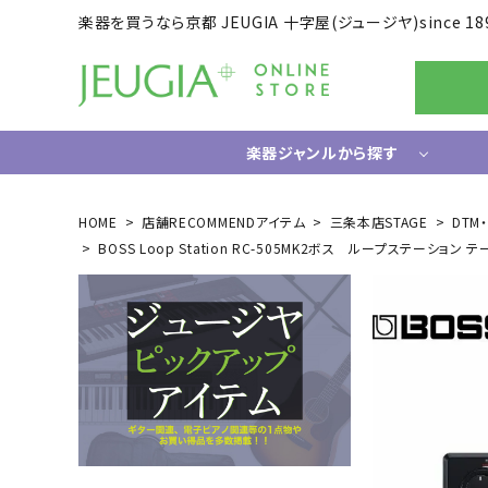
楽器を買うなら京都 JEUGIA 十字屋(ジュージヤ)since 18
楽器ジャンルから探す
ギター/ベース
HOME
店舗RECOMMENDアイテム
三条本店STAGE
DTM
BOSS Loop Station RC-505MK2ボス ループステーション 
エレキギター
ドラム
エレキベース
電子ドラ
アコースティックギター
ハードウ
中古ギター・アウトレットギター
ウクレレ
ギター関連小物
アンプ
エフェクター
ライフスタイルグッズ