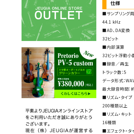
仕様
■サンプリング
44.1 kHz
■AD、DA変換
32ビット
■内部演算
32ビット浮動小
■録音／再生
トラック数：5
データ形式：WAV
最大録音時間：約
■リズム・タイプ
200種類以上
■リズム・キット
16種類
■エフェクト・タ