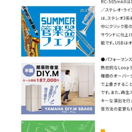
RC-505mk
／ステレオ・ライ
は、ステレオ3
中にクリック音の
サウンドに仕上げ
能です。USBは
●パフォーマン
熱狂的なLoop
種類のオーバーダ
で上書きすること
です。また、再生
キーな演出を行え
音方法の変更も