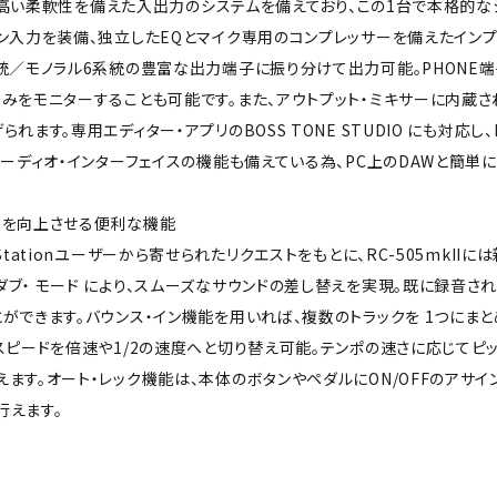
IIは高い柔軟性を備えた入出力のシステムを備えており、この1台で本格的
ン入力を装備、独立したEQとマイク専用のコンプレッサーを備えたインプ
系統／モノラル6系統の豊富な出力端子に振り分けて出力可能。PHONE
みをモニターすることも可能です。また、アウトプット・ミキサーに内蔵さ
られます。専用エディター・アプリのBOSS TONE STUDIO にも対応
オーディオ・インターフェイスの機能も備えている為、PC上のDAWと簡単
スを向上させる便利な機能
 Stationユーザーから寄せられたリクエストをもとに、RC-505mk
ブ・ モード により、スムーズなサウンドの差し替えを実現。既に録音さ
ができます。バウンス・イン機能を用いれば、複数のトラックを 1つにま
スピードを倍速や1/2の速度へと切り替え可能。テンポの速さに応じてピ
ます。オート・レック機能は、本体のボタンやペダルにON/OFFのアサ
行えます。