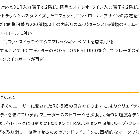
対応のXLR入力端子を2系統、標準のステレオ・ライン入力端子を2系統
・トラックとカスタマイズしたエフェクト、コントロール・アサインの設定を
ズと同期可能な200種類以上の内蔵リズム・パターンと16種類のドラム・
コントロールに対応
子に、フットスイッチやエクスプレッション・ペダルを増設可能
することで、PCエディターのBOSS TONE STUDIOを介してフレーズのイ
ーンのインポートが可能
た505
IIは、多くのユーザーに愛されたRC-505の良さをそのままに、よりクリ
リティを備えています。フェーダーのストロークを拡張し、操作に適度なテ
た、各トラックには新たにFXボタンとTRACKボタンを追加。ループ・フ
音を取り消し／復活させるためのアンドゥ／リドゥに、画期的なマーク・バ