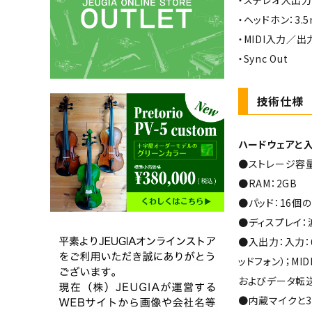
・ステレオ入出力：
・ヘッドホン：3.5
・MIDI入力／出
・Sync Out
技術仕様
ハードウェアと
●ストレージ容量
●RAM：2GB
●パッド：16個
●ディスプレイ：
●入出力：入力：6.
ッドフォン）；MID
およびデータ転
●内蔵マイクと