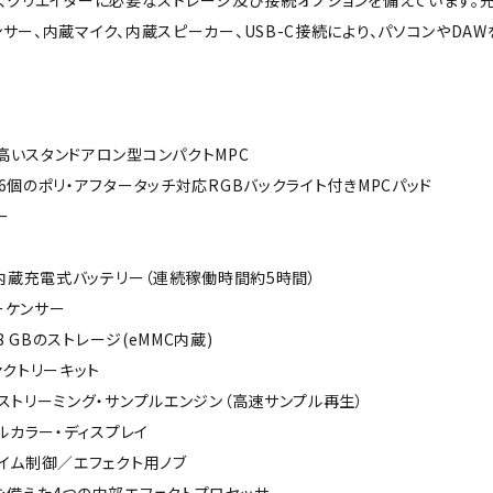
leは、クリエイターに必要なストレージ及び接続オプションを備えています。充
サー、内蔵マイク、内蔵スピーカー、USB-C接続により、パソコンやD
高いスタンドアロン型コンパクトMPC
6個のポリ・アフタータッチ対応RGBバックライト付きMPCパッド
ー
、内蔵充電式バッテリー（連続稼働時間約5時間）
ーケンサー
、8 GBのストレージ(eMMC内蔵)
ァクトリーキット
ストリーミング・サンプルエンジン（高速サンプル再生）
フルカラー・ディスプレイ
イム制御／エフェクト用ノブ