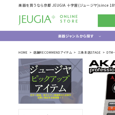
楽器を買うなら京都 JEUGIA 十字屋(ジュージヤ)since 18
楽器ジャンルから探す
ギター/ベース
HOME
店舗RECOMMENDアイテム
三条本店STAGE
DTM
エレキギター
ドラム
エレキベース
電子ドラ
アコースティックギター
ハードウ
中古ギター・アウトレットギター
ウクレレ
ギター関連小物
アンプ
エフェクター
ライフスタイルグッズ