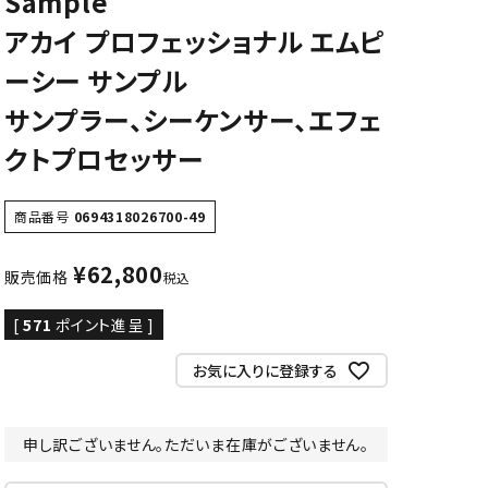
Sample
アカイ プロフェッショナル エムピ
CD/楽譜・音楽雑貨
ーシー サンプル
CD、映像ソフト等
楽譜
サンプラー、シーケンサー、エフェ
音楽雑貨
クトプロセッサー
商品番号
0694318026700-49
¥
62,800
販売価格
税込
[
571
ポイント進呈 ]
お気に入りに登録する
申し訳ございません。ただいま在庫がございません。