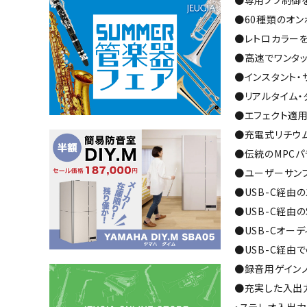
●専用ノブ制御
●60種類のオン
●レトロカラー
●高速でワンタ
●インスタント・
●リアルタイム・
●エフェクト適
●充電式リチウ
●伝統のMPCパ
●ユーザーサンプ
●USB-C経由
●USB-C経由の
●USB-Cオーデ
●USB-C経由
●録音用ゲイン
●充実した入出