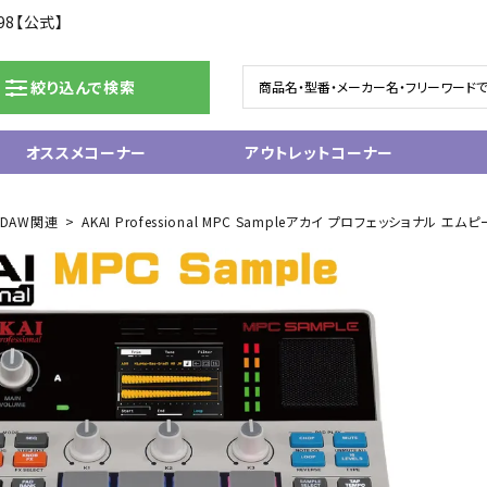
98【公式】
絞り込んで検索
オススメコーナー
アウトレットコーナー
ドラム/電子ドラム
ピアノ/鍵盤楽器
・DAW関連
AKAI Professional MPC Sampleアカイ プロフェッショ
グランドピアノ
ム
アップライトピアノ
ェア
中古ピアノ
電子ピアノ/エレクトーン
電子キーボード
関連アクセサリー