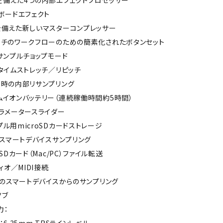
を備えた4つの内部エフェクトプロセッサー
ボードエフェクト
を備えた新しいマスターコンプレッサー
ッチのワークフローのための簡素化されたボタンセット
サンプルチョップモード
タイムストレッチ／リピッチ
用時の内部リサンプリング
ムイオンバッテリー（連続稼働時間約5時間）
ラメータースライダー
ル用microSDカードストレージ
のスマートデバイスサンプリング
SDカード（Mac/PC）ファイル転送
ィオ／MIDI接続
でのスマートデバイスからのサンプリング
ノブ
力：