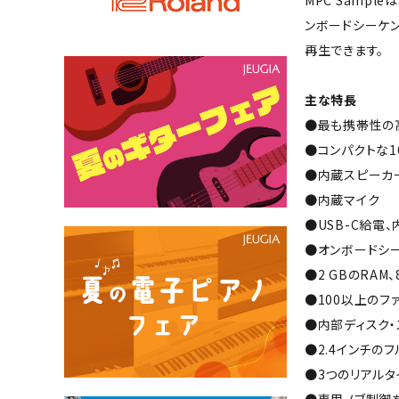
MPC Samp
ンボードシーケン
再生できます。
主な特長
●最も携帯性の
●コンパクトな1
●内蔵スピーカ
●内蔵マイク
●USB-C給電
●オンボードシ
●2 GBのRAM
●100以上のフ
●内部ディスク・
●2.4インチの
●3つのリアルタ