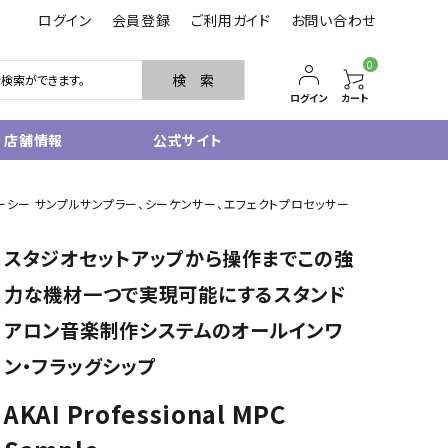
ログイン
会員登録
ご利用ガイド
お問い合わせ
0
検 索
ログイン
カート
店舗情報
公式サイト
管楽器
ナル エムピーシー サンプルサンプラー、シーケンサー、エフェクトプロセッサー
サクソフォン
スタジオセットアップから操作までこの強
トランペット
フルート・ピッコロ
力な機材一つで実現可能にするスタンド
クラリネット
アロン音楽制作システムのオールインワ
その他木管
その他金管
ン・フラッグシップ
中古管楽器
管楽器小物
AKAI Professional MPC