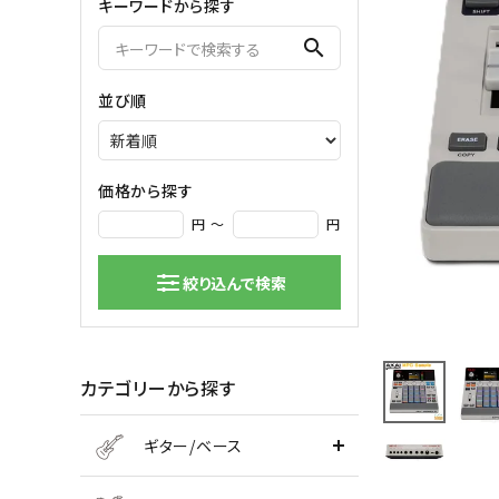
キーワードから探す
弦楽器
search
バイオリン
シンセサ
並び順
クラシックギター
DAW ／ 
ハープ
DJ
弦楽器小物
PA
マイク
価格から探す
円 ～
円
絞り込んで検索
カテゴリーから探す
ギター/ベース