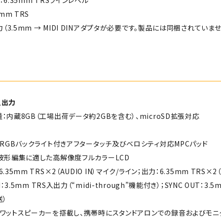
6.35mm TRSラインレベル
mm TRS
力（3.5mm → MIDI DINアダプタが必要です。製品には同梱されていませ
入出力
：内蔵8GB（工場出荷データ約2GBを含む）、microSD拡張対応
のRGBバックライト付きアフタータッチ及びベロシティ対応MPCパッド
波形編集に適した高解像度フルカラーLCD
35mm TRS×2（AUDIO IN）マイク/ライン；出力：6.35mm TRS×2（AU
I：3.5mm TRS入出力（“midi-through”機能付き）；SYNC OUT：3.
送）
3ワットスピーカーを搭載し、携帯時にスタンドアロンでの録音およびモニ