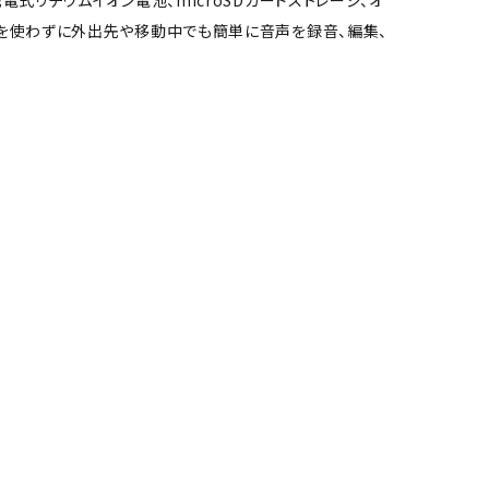
電式リチウムイオン電池、microSDカードストレージ、オ
AWを使わずに外出先や移動中でも簡単に音声を録音、編集、