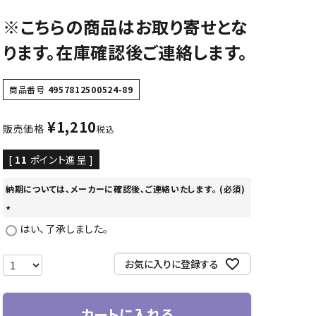
※こちらの商品はお取り寄せとな
CD/楽譜・音楽雑貨
ります。在庫確認後ご連絡します。
CD、映像ソフト等
楽譜
音楽雑貨
商品番号
4957812500524-89
¥
1,210
販売価格
税込
[
11
ポイント進呈 ]
納期については、メーカーに確認後、ご連絡いたします。 (必須)
(
はい、了承しました。
必
須
お気に入りに登録する
)
カートに入れる