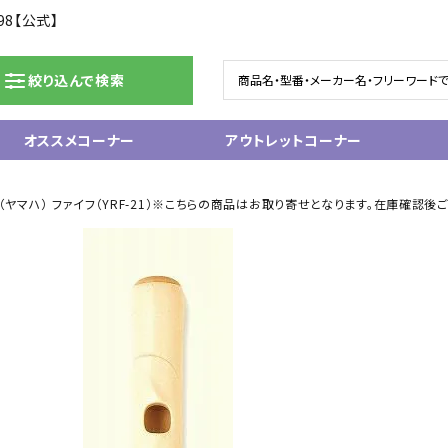
98【公式】
絞り込んで検索
オススメコーナー
アウトレットコーナー
ドラム/電子ドラム
ピアノ/鍵盤楽器
A（ヤマハ） ファイフ（YRF-21）※こちらの商品はお取り寄せとなります。在庫確認後
グランドピアノ
ム
アップライトピアノ
ェア
中古ピアノ
電子ピアノ/エレクトーン
電子キーボード
関連アクセサリー