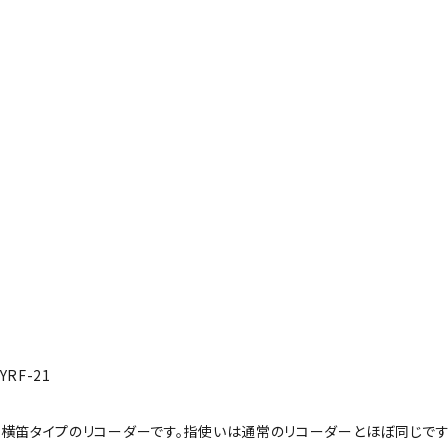
RF-21
な横笛タイプのリコーダーです。指使いは通常のリコーダーとほぼ同じです