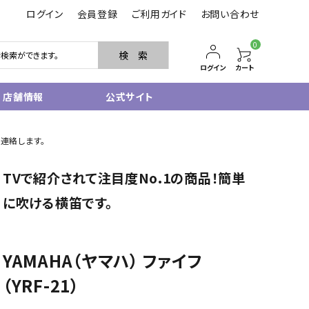
ログイン
会員登録
ご利用ガイド
お問い合わせ
0
検 索
ログイン
カート
店舗情報
公式サイト
管楽器
ご連絡します。
サクソフォン
TVで紹介されて注目度No.1の商品！簡単
トランペット
フルート・ピッコロ
に吹ける横笛です。
クラリネット
その他木管
その他金管
YAMAHA（ヤマハ） ファイフ
中古管楽器
管楽器小物
（YRF-21）