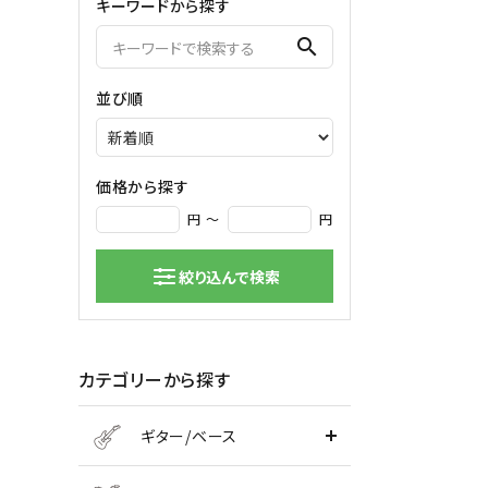
キーワードから探す
弦楽器
search
バイオリン
シンセサ
並び順
クラシックギター
DAW ／ 
ハープ
DJ
弦楽器小物
PA
マイク
価格から探す
円 ～
円
絞り込んで検索
カテゴリーから探す
ギター/ベース