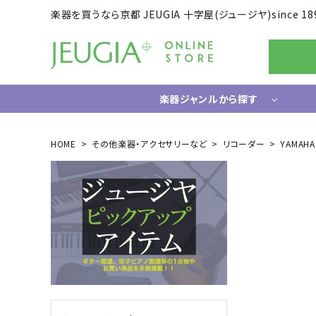
楽器を買うなら京都 JEUGIA 十字屋(ジュージヤ)since 18
楽器ジャンルから探す
ギター/ベース
HOME
その他楽器・アクセサリーなど
リコーダー
YAMAH
エレキギター
ドラム
エレキベース
電子ドラ
アコースティックギター
ハードウ
中古ギター・アウトレットギター
ウクレレ
ギター関連小物
アンプ
エフェクター
ライフスタイルグッズ