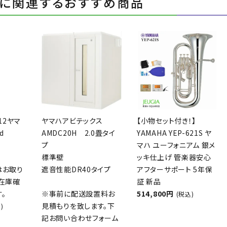
に関連するおすすめ商品
412ヤマ
ヤマハアビテックス
【小物セット付き！】
d
AMDC20H 2.0畳タイ
YAMAHA YEP-621S ヤ
プ
マハ ユーフォニアム 銀メ
標準壁
ッキ仕上げ 管楽器安心
はお取り
遮音性能DR40タイプ
アフターサポート 5年保
在庫確
証 新品
。
※事前に配送設置料お
514,800円
(税込)
見積もりを致します。下
)
記お問い合わせフォーム