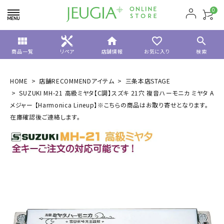
0
view_module
home
favorite_border
search
商品一覧
リペア
店舗情報
お気に入り
検索
HOME
店舗RECOMMENDアイテム
三条本店STAGE
SUZUKI MH-21 高級ミヤタ【C調】スズキ 21穴 複音ハーモニカ ミヤタ A
メジャー 【Harmonica Lineup】※こちらの商品はお取り寄せとなります。
在庫確認後ご連絡します。