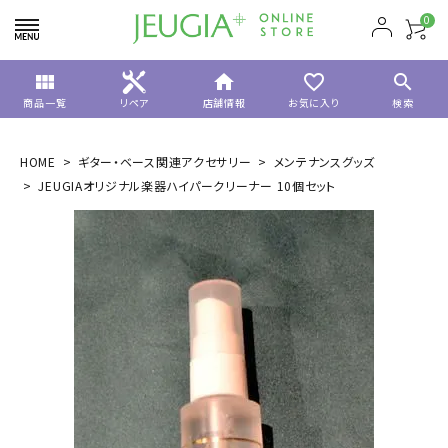
0
view_module
home
favorite_border
search
商品一覧
リペア
店舗情報
お気に入り
検索
HOME
ギター・ベース関連アクセサリー
メンテナンスグッズ
JEUGIAオリジナル楽器ハイパークリーナー 10個セット