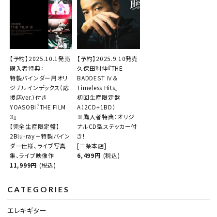
【予約】2025.10.1発売
【予約】2025.9.10発売
購入者特典：
久保田利伸『THE
特製バインダー用オリ
BADDEST Ⅳ＆
ジナルインデックス（応
Timeless Hits』
援店ver.）付き
初回生産限定盤
YOASOBI『THE FILM
A（2CD+1BD）
3』
※購入者特典：オリジ
【完全生産限定盤】
ナルCD型ステッカー付
2Blu-ray＋特製バイン
き！
ダー仕様、ライブ写真
[三条本店]
集、ライブ映像作
6,499円
(税込)
11,999円
(税込)
CATEGORIES
エレキギター