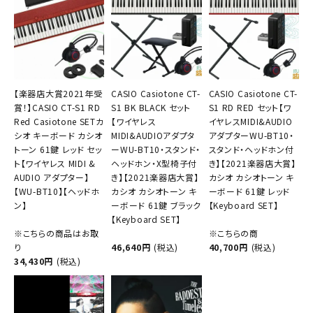
【楽器店大賞2021年受
CASIO Casiotone CT-
CASIO Casiotone CT-
賞！】CASIO CT-S1 RD
S1 BK BLACK セット
S1 RD RED セット【ワ
Red Casiotone SETカ
【ワイヤレス
イヤレスMIDI&AUDIO
シオ キーボード カシオ
MIDI&AUDIOアダプタ
アダプターWU-BT10・
トーン 61鍵 レッド セッ
ーWU-BT10・スタンド・
スタンド・ヘッドホン付
ト【ワイヤレス MIDI &
ヘッドホン・X型椅子付
き】【2021楽器店大賞】
AUDIO アダプター】
き】【2021楽器店大賞】
カシオ カシオトーン キ
【WU-BT10】【ヘッドホ
カシオ カシオトーン キ
ーボード 61鍵 レッド
ン】
ーボード 61鍵 ブラック
【Keyboard SET】
【Keyboard SET】
※こちらの商品はお取
※こちらの商
り
46,640円
(税込)
40,700円
(税込)
34,430円
(税込)