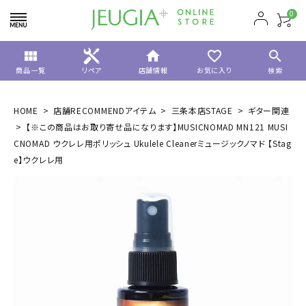
0
view_module
home
favorite_border
search
商品一覧
リペア
店舗情報
お気に入り
検索
HOME
店舗RECOMMENDアイテム
三条本店STAGE
ギター関連
【※この商品はお取り寄せ品になります】MUSICNOMAD MN121 MUSI
CNOMAD ウクレレ用ポリッシュ Ukulele Cleanerミュージックノマド 【Stag
e】ウクレレ用