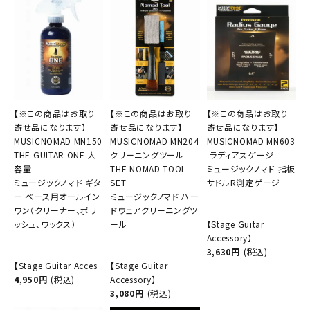
【※この商品はお取り
【※この商品はお取り
【※この商品はお取り
寄せ品になります】
寄せ品になります】
寄せ品になります】
MUSICNOMAD MN150
MUSICNOMAD MN204
MUSICNOMAD MN603
THE GUITAR ONE 大
クリーニングツール
-ラディアスゲージ-
容量
THE NOMAD TOOL
ミュージックノマド 指板
ミュージックノマド ギタ
SET
サドルR測定ゲージ
ー ベース用オールイン
ミュージックノマド ハー
ワン（クリーナー、ポリ
ドウェアクリーニングツ
ッシュ、ワックス）
ール
【Stage Guitar
Accessory】
3,630円
(税込)
【Stage Guitar Acces
【Stage Guitar
4,950円
(税込)
Accessory】
3,080円
(税込)