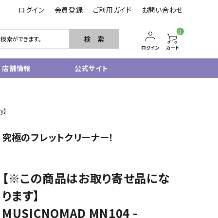
ログイン
会員登録
ご利用ガイド
お問い合わせ
0
検 索
ログイン
カート
店舗情報
公式サイト
管楽器
y】
サクソフォン
トランペット
究極のフレットクリーナー！
フルート・ピッコロ
クラリネット
その他木管
その他金管
【※この商品はお取り寄せ品にな
中古管楽器
ります】
管楽器小物
MUSICNOMAD MN104 -