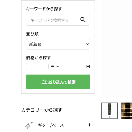
キーワードから探す
弦楽器
search
バイオリン
シンセサ
クラシックギター
DAW ／ 
並び順
ハープ
DJ
弦楽器小物
PA
マイク
価格から探す
円 ～
円
絞り込んで検索
カテゴリーから探す
ギター/ベース