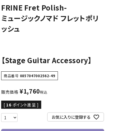
FRINE Fret Polish-
CD/楽譜・音楽雑貨
ミュージックノマド フレットポリ
CD、映像ソフト等
ッシュ
楽譜
音楽雑貨
【Stage Guitar Accessory】
商品番号
0857047002562-49
¥
1,760
販売価格
税込
[
16
ポイント進呈 ]
お気に入りに登録する