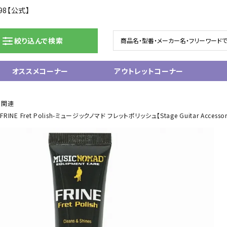
98【公式】
絞り込んで検索
オススメコーナー
アウトレットコーナー
ドラム/電子ドラム
ピアノ/鍵盤楽器
ー関連
Fret Polish-ミュージックノマド フレットポリッシュ【Stage Guitar Accessor
グランドピアノ
ム
アップライトピアノ
ェア
中古ピアノ
電子ピアノ/エレクトーン
電子キーボード
関連アクセサリー