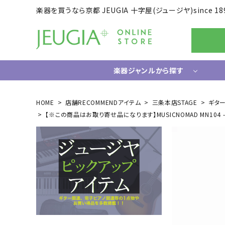
楽器を買うなら京都 JEUGIA 十字屋(ジュージヤ)since 18
楽器ジャンルから探す
ギター/ベース
HOME
店舗RECOMMENDアイテム
三条本店STAGE
ギタ
【※この商品はお取り寄せ品になります】MUSICNOMAD MN104 -FRINE 
エレキギター
ドラム
エレキベース
電子ドラ
アコースティックギター
ハードウ
中古ギター・アウトレットギター
ウクレレ
ギター関連小物
アンプ
エフェクター
ライフスタイルグッズ