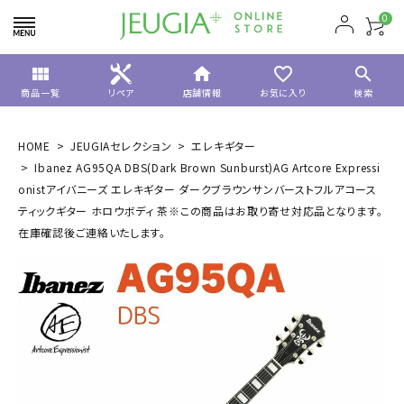
0
view_module
home
favorite_border
search
商品一覧
リペア
店舗情報
お気に入り
検索
HOME
JEUGIAセレクション
エレキギター
Ibanez AG95QA DBS(Dark Brown Sunburst)AG Artcore Expressi
onistアイバニーズ エレキギター ダークブラウンサンバーストフルアコース
ティックギター ホロウボディ 茶※この商品はお取り寄せ対応品となります。
在庫確認後ご連絡いたします。