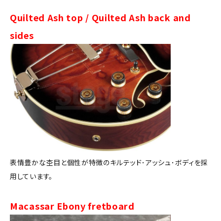
Quilted Ash top / Quilted Ash back and
sides
表情豊かな杢目と個性が特徴のキルテッド･アッシュ･ボディを採
用しています。
Macassar Ebony fretboard