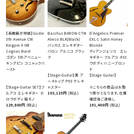
【長期展示特価】Godin
Bacchus BARON-CTM
D'Angelico Premier
5th Avenue CW
Alnico BLK(Black)
EXL-1 Satin Honey
Kingpin II HB
バッカス エレキギター
Blonde
Cognac Burst
バロン アルニコ ブラッ
ディアンジェリコ エレ
ゴダン 5thアベニュー
ク
キギター フルアコ ホロ
キングピン コニャックバ
ウボディ ハニーブロン
ースト
ド
【Stage-Guitar】黒 ア
【Stage Guitar】
ーチトップ P90 テレキ
【Stage-Guitar SET】フ
ャスター
※こちらの商品はお取
ルアコ エレキギター ホ
103,125円
(税込)
り寄せとなります。在庫
ロウボディ 箱モノ
確認後ご連絡し
129,800円
(税込)
191,400円
(税込)