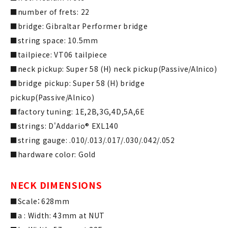
■number of frets: 22
■bridge: Gibraltar Performer bridge
■string space: 10.5mm
■tailpiece: VT06 tailpiece
■neck pickup: Super 58 (H) neck pickup(Passive/Alnico)
■bridge pickup: Super 58 (H) bridge
pickup(Passive/Alnico)
■factory tuning: 1E,2B,3G,4D,5A,6E
■strings: D'Addario® EXL140
■string gauge: .010/.013/.017/.030/.042/.052
■hardware color: Gold
NECK DIMENSIONS
■Scale：628mm
■a : Width: 43mm at NUT