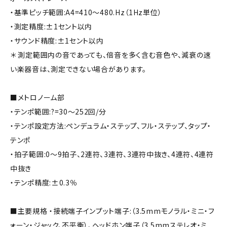
・基準ピッチ範囲:A4=410～480.Hz（1Hz単位）
・測定精度:±1セント以内
・サウンド精度:±1セント以内
＊ 測定範囲内の音であっても、倍音を多く含む音色や、減衰の速
い楽器音は、測定できない場合があります。
■メトロノーム部
・テンポ範囲:?=30～252回/分
・テンポ設定方法:ペンデュラム・ステップ、フル・ステップ、タップ・
テンポ
・拍子範囲:0～9拍子、2連符、3連符、3連符中抜き、4連符、4連符
中抜き
・テンポ精度:±0.3％
■主要規格 ・接続端子インプット端子:（3.5mmモノラル・ミニ・フ
ォーン・ジャック、不平衡）、ヘッドホン端子（3.5mmステレオ・ミ