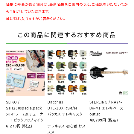
価格に差異がある場合は、最新価格をご案内のうえ、ご確認をいただいてか
ら手配させていただきます。
誠に恐れ入りますがご容赦ください。
この商品に関連するおすすめ商品
SEIKO /
Bacchus
STERLING / RAY4-
STH200specialpack
BTE-1DX RSM/M
BK-M1 エレキベース
メトロノーム＆チューナ
バッカス テレキャスタ
outlet
ー＋ピックアップマイク
ー
48,799円
(税込)
6,270円
(税込)
テレキャス 初心者 おス
スメ