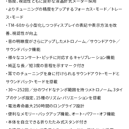
・感度、視認性ともに良好な液晶針式メーター採用
・よりチューニングの精度をアップするフォーカス・モード／トレー
ス・モード
・TM-60から小型化しつつディスプレイの表記や表示方法を改
善、視認性が向上
・音の明瞭度がさらにアップしたメトロノーム／サウンドアウト／
サウンドバック機能
・様々なコンサート・ピッチに対応するキャリブレーション機能
・純正な長／短3度の音程を示すマーク付き
・耳でのチューニングを身に付けられるサウンドアウト・モードと
サウンドバック・モードを搭載
・30～252回／分のワイドなテンポ範囲を持つメトロノーム。3タイ
プのテンポ設定、15種のリズム・バリエーションを搭載
・電池寿命最大250時間のロングライフ設計
・便利なメモリー・バックアップ機能、オート・パワー・オフ機能
・本体を自立できる折りたたみ式スタンド付き