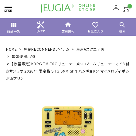
0
view_module
home
favorite_border
search
商品一覧
リペア
店舗情報
お気に入り
検索
HOME
店舗RECOMMENDアイテム
草津Aスクエア店
管弦楽器小物
【数量限定】KORG TM-70C チューナーメトロノーム チューナーマイク付
きサンリオ 2026年 限定品 SHG SMM SPN ハンギョドン マイメロディ ポム
ポムプリン