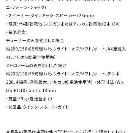
ニ・フォーン・ジャック）
・スピーカー:ダイナミック・スピーカー（23mm）
・電源:単4形乾電池（マンガンまたはアルカリ乾電池）2本（3V）
・電池寿命:
チューナーのみを使用した場合
約250/150/85時間（バックライト：.オフ/ソフト/オート、A4連続入
力、アルカリ乾電池使用時）
メトロノームのみを使用した場合
約200/130/75時間（バックライト：.オフ/ソフト/オート、テンポ
120、4拍子、音量最大、アルカリ乾電池使用時） ・外形寸法（W x
D x H）:107 x 72 x 18mm
・質量:79.g（電池含まず）
・付属品:クイック・スタート・ガイド
★掲載の商品は店頭や他のECサイトでも並行して販売しておりま