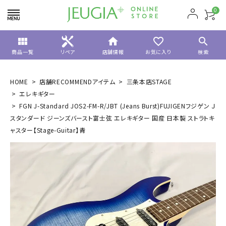
0
view_module
home
favorite_border
search
商品一覧
リペア
店舗情報
お気に入り
検索
HOME
店舗RECOMMENDアイテム
三条本店STAGE
エレキギター
FGN J-Standard JOS2-FM-R/JBT (Jeans Burst)FUJIGENフジゲン Ｊ
スタンダード ジーンズバースト富士弦 エレキギター 国産 日本製 ストラトキ
ャスター【Stage-Guitar】青