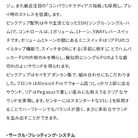
ジ」、また最近注目の「コンパウンドラディアス指板」も採用し、プレ
イ時のストレスを低減します。
ピックアップ配列は今や主流となったSSH(シングル-シングル-ハ
ム)で、コントロールは、1ボリューム、1トーン、5WAYレバースイッ
チです。ボリュームとトーンの間にあるミニスイッチはリアPUのコ
イルタップ機能で、スイッチをONにする(手前に倒す)ことでハムバ
ッカーPUの片側のみを鳴らし、擬似的にシングルPUのような歯
切れのよいサウンドを得られます。
ピックアップはセイモアダンカン製で、組み合わせにもこだわりま
した。フロントはAlnicoII Proでウォーム且つしっかりと前に出る
サウンド、リアはPegasusで激しい歪みにも耐えうるクリアなサ
ウンドを実現します。センターにはスタンダードなSSL-1を採用す
ることでハーフトーンでもバランスが良く、まさに多彩なサウンド
を生み出すことができます。
・サークル・フレッティング・システム