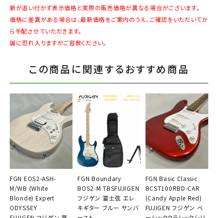
新が追い付かず表示価格と実際の販売価格が異なる場合がございます。
価格に差異がある場合は、最新価格をご案内のうえ、ご確認をいただいてか
ら手配させていただきます。
誠に恐れ入りますがご容赦ください。
この商品に関連するおすすめ商品
FGN EOS2-ASH-
FGN Boundary
FGN Basic Classic
M/WB (White
BOS2-M TBSFUJIGEN
BCST100RBD-CAR
Blonde) Expert
フジゲン 富士弦 エレ
(Candy Apple Red)
ODYSSEY
キギター ブルー サンバ
FUJIGEN フジゲン ベ
FUJIGEN フジゲン 富
ースト
ーシッククラシックシリ