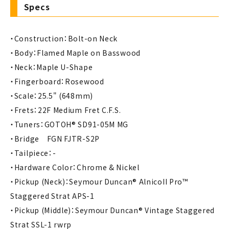
Specs
・Construction：Bolt-on Neck
・Body：Flamed Maple on Basswood
・Neck：Maple U-Shape
・Fingerboard：Rosewood
・Scale：25.5" (648mm)
・Frets：22F Medium Fret C.F.S.
・Tuners：GOTOH® SD91-05M MG
・Bridge FGN FJTR-S2P
・Tailpiece：-
・Hardware Color：Chrome & Nickel
・Pickup (Neck)：Seymour Duncan® AlnicoII Pro™
Staggered Strat APS-1
・Pickup (Middle)：Seymour Duncan® Vintage Staggered
Strat SSL-1 rwrp