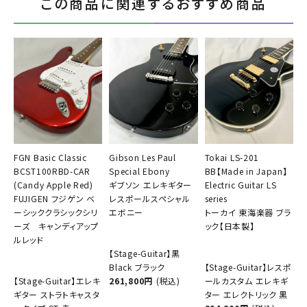
この商品に関連するおすすめ商品
FGN Basic Classic
Gibson Les Paul
Tokai LS-201
BCST100RBD-CAR
Special Ebony
BB【Made in Japan】
(Candy Apple Red)
ギブソン エレキギター
Electric Guitar LS
FUJIGEN フジゲン ベ
レスポールスペシャル
series
ーシッククラシックシリ
エボニー
トーカイ 東海楽器 ブラ
ーズ キャンディアップ
ック【日本製】
ルレッド
【Stage-Guitar】黒
Black ブラック
【Stage-Guitar】レスポ
【Stage-Guitar】エレキ
261,800円
(税込)
ールカスタム エレキギ
ギター ストラトキャスタ
ター エレクトリック 黒