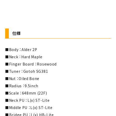
仕様
■Body ：Alder 2P
■Neck ：Hard Maple
■Finger Board ：Rosewood
■Tuner ：Gotoh SG381
■Nut ：Oiled Bone
■Radius ：9.5inch
■Scale ：648mm (22F)
■Neck PU ：L(x) ST-Lite
■Middle PU ：L(x) ST-Lite
■Bridge PU ：L(x) HB-Lite