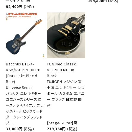
ータイプ ST 赤
294,800円
(税込)
92,400円
(税込)
Bacchus BTE-4-
FGN Neo Classic
RSM/R-BPPG DLPB
NLC200EMH BK
(Dark Lake Placid
Black
Blue)
FUJIGEN フジゲン 富
Universe Series
士弦 エレキギター レス
バッカス エレキギター
ポール カスタム エボニ
ユニバースシリーズ ロ
ー ブラック 日本製 国
ーステッドメイプル ブラ
産
ックパールピックガード
ダークレイクプラシッド
ブルー
【Stage-Guitar】黒
33,000円
(税込)
239,360円
(税込)