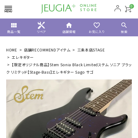
0
view_module
home
favorite_border
search
商品一覧
リペア
店舗情報
お気に入り
検索
HOME
店舗RECOMMENDアイテム
三条本店STAGE
エレキギター
【限定オリジナル商品】Stem Sonia Black Limitedステム ソニア ブラッ
ク リミテッド【Stage-Bass】エレキギター Sago サゴ