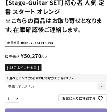
【Stage-Guitar SET】初心者 人気 定
番 スタート オレンジ
※こちらの商品はお取り寄せとなりま
す。在庫確認後ご連絡します。
商品番号
0885978723447-49s
¥
50,270
販売価格
税込
[
457
ポイント進呈 ]
♪選べるアンプどちらかお好きな方をチョイス♪
(
必
須
お気に入りに登録する
)