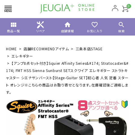
0
view_module
home
favorite_border
search
商品一覧
リペア
店舗情報
お気に入り
検索
HOME
店舗RECOMMENDアイテム
三条本店STAGE
エレキギター
【アンプ8点セット付き】Squier Affinity Series&#174; Stratocaster&#
174; FMT HSS Sienna Sunburst SETスクワイア エレキギター ストラトキ
ャスター シエナサンバースト【Stage-Guitar SET】初心者 人気 定番 スター
ト オレンジ※こちらの商品はお取り寄せとなります。在庫確認後ご連絡しま
す。