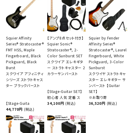
Squier Affinity
【アンプ8点セット付き】
Squier by Fender
Series® Stratocaster®
Squier Sonic®
Affinity Series®
FMT HSS, Maple
Stratocaster®, 2-
Stratocaster®, Laurel
Fingerboard, Black
Color Sunburst SET
Fingerboard, White
Pickguard, Black
スクワイア エレキギタ
Pickguard, 3-Color
Burst
ー ストラトキャスター 2
Sunburst
スクワイア アフィニティ
カラーサンバースト
スクワイヤ ストラトキャ
シリーズ ストラトキャス
スター エレキギター サ
ター ブラックバースト
ンバースト 【Guitar
【Stage-Guitar SET】
SET】
初心者 人気 定番 ス
※お取り寄
【Stage-Guita
34,100円
(税込)
36,520円
(税込)
44,770円
(税込)