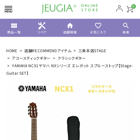
0
view_module
home
favorite_border
search
商品一覧
リペア
店舗情報
お気に入り
検索
HOME
店舗RECOMMENDアイテム
三条本店STAGE
アコースティックギター
クラシックギター
YAMAHA NCX1ヤマハ NXシリーズ エレガット スプルーストップ【Stage-
Guitar SET】