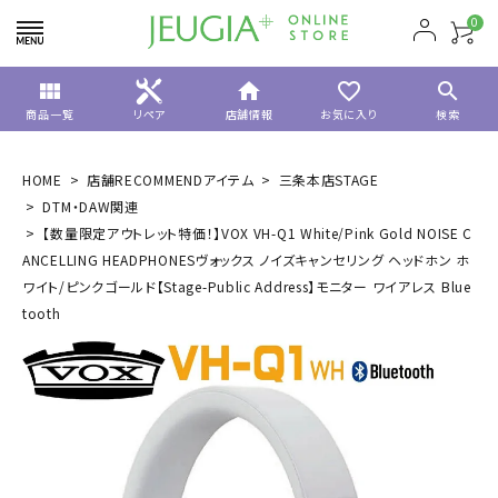
0
view_module
home
favorite_border
search
商品一覧
リペア
店舗情報
お気に入り
検索
HOME
店舗RECOMMENDアイテム
三条本店STAGE
DTM・DAW関連
【数量限定アウトレット特価！】VOX VH-Q1 White/Pink Gold NOISE C
ANCELLING HEADPHONESヴォックス ノイズキャンセリング ヘッドホン ホ
ワイト/ピンクゴールド【Stage-Public Address】モニター ワイアレス Blue
tooth