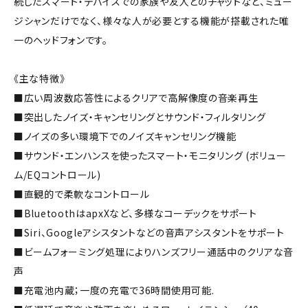
続したスマート・デバイスでの家族や友人とのチャットなど、ミュー
ジシャンだけでなく、様々な人が必要とする機能が搭載された唯
一のヘッドフォンです。
《主な特徴》
■広い周波数応答性によるクリアで高解像度の音楽再生
■突出したノイズ・キャンセリングとサウンド・フィルタリング
■ノイズの多い環境下でのノイズキャンセリング機能
■サウンド・エンハンスを使ったスマート・モニタリング (ボリュー
ム/EQコントロール)
■直観的で柔軟なコントロール
■BluetoothはapxXなど、多様なコーデックをサポート
■Siri、Googleアシスタントなどの音声アシスタントをサポート
■ビームフォーミング処理によりハンズフリー通話中のクリアな音
声
■充電池内蔵；一度の充電で36時間使用可能.