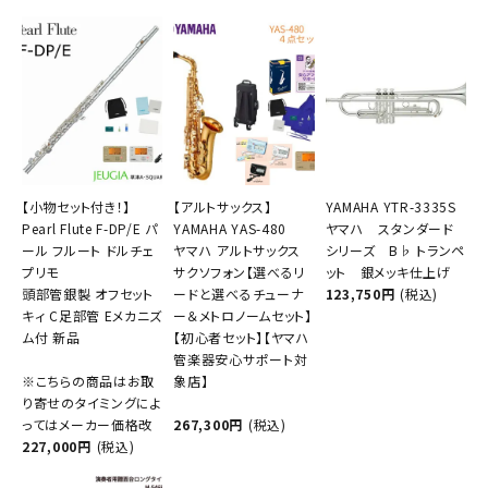
【小物セット付き！】
【アルトサックス】
YAMAHA YTR-3335S
Pearl Flute F-DP/E パ
YAMAHA YAS-480
ヤマハ スタンダード
ール フルート ドルチェ
ヤマハ アルトサックス
シリーズ B♭ トランペ
プリモ
サクソフォン【選べるリ
ット 銀メッキ仕上げ
頭部管銀製 オフセット
ードと選べるチューナ
123,750円
(税込)
キィ C足部管 Eメカニズ
ー＆メトロノームセット】
ム付 新品
【初心者セット】【ヤマハ
管楽器安心サポート対
※こちらの商品はお取
象店】
り寄せのタイミングによ
ってはメーカー価格改
267,300円
(税込)
227,000円
(税込)