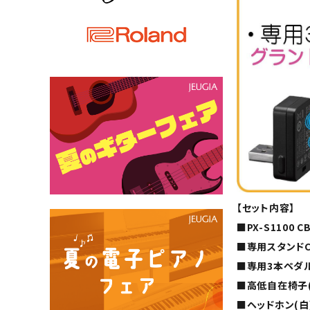
【セット内容】
■PX-S1100
■専用スタンドCS
■専用3本ペダル
■高低自在椅子(
■ヘッドホン(白