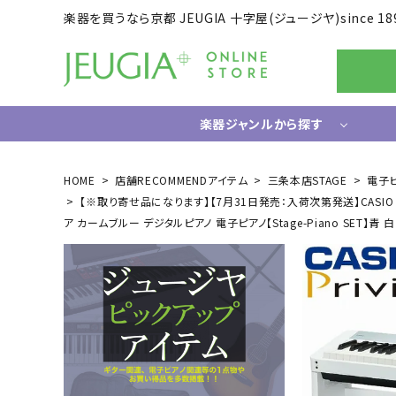
楽器を買うなら京都 JEUGIA 十字屋(ジュージヤ)since 18
楽器ジャンルから探す
ギター/ベース
HOME
店舗RECOMMENDアイテム
三条本店STAGE
電子
【※取り寄せ品になります】【7月31日発売：入荷次第発送】CASIO Pri
エレキギター
ドラム
ア カームブルー デジタルピアノ 電子ピアノ【Stage-Piano SET】青 白
エレキベース
電子ドラ
アコースティックギター
ハードウ
中古ギター・アウトレットギター
ウクレレ
ギター関連小物
アンプ
エフェクター
ライフスタイルグッズ