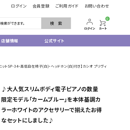
ログイン
会員登録
ご利用ガイド
お問い合わせ
0
検 索
ログイン
カート
店舗情報
公式サイト
管楽器
ルユニットSP-34・高低自在椅子(白)・ヘッドホン(白)付き】カシオ プリヴィ
サクソフォン
トランペット
フルート・ピッコロ
♪大人気スリムボディ電子ピアノの数量
クラリネット
その他木管
限定モデル「カームブルー」を本体基調カ
その他金管
ラーホワイトのアクセサリーで揃えたお得
中古管楽器
管楽器小物
なセットにしました♪