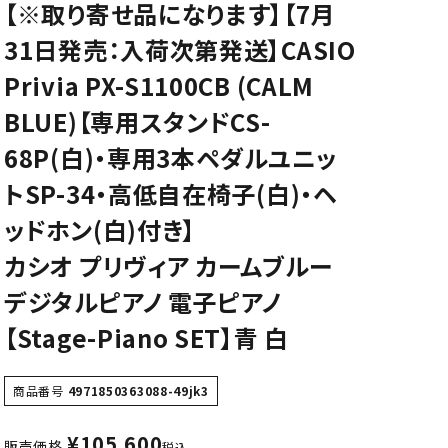
【※取り寄せ品になります】【7月
CD/楽譜・音楽雑貨
31日発売：入荷次第発送】CASIO
CD、映像ソフト等
Privia PX-S1100CB (CALM
楽譜
BLUE)【専用スタンドCS-
音楽雑貨
68P(白)・専用3本ペダルユニッ
トSP-34・高低自在椅子(白)・ヘ
ッドホン(白)付き】
カシオ プリヴィア カームブルー
デジタルピアノ 電子ピアノ
【Stage-Piano SET】青 白
商品番号
4971850363088-49jk3
¥
105,600
販売価格
税込