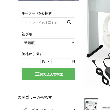
弦楽器
キーワードから探す
バイオリン
シンセサ
search
クラシックギター
DAW ／ 
ハープ
DJ
並び順
弦楽器小物
PA
マイク
価格から探す
円 ～
円
絞り込んで検索
カテゴリーから探す