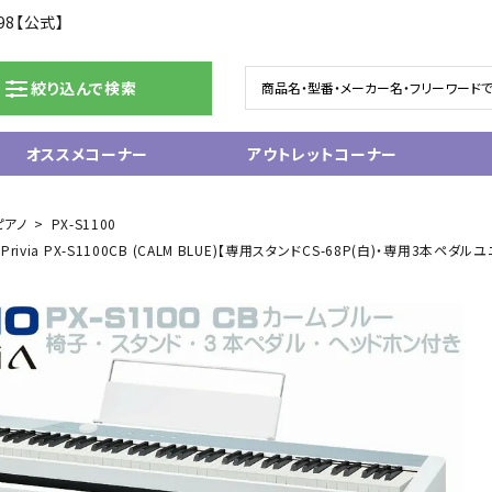
98【公式】
絞り込んで検索
オススメコーナー
アウトレットコーナー
ドラム/電子ドラム
ピアノ/鍵盤楽器
ピアノ
PX-S1100
via PX-S1100CB (CALM BLUE)【専用スタンドCS-68P(白)・専用3本ペダ
グランドピアノ
ム
アップライトピアノ
ェア
中古ピアノ
電子ピアノ/エレクトーン
電子キーボード
関連アクセサリー