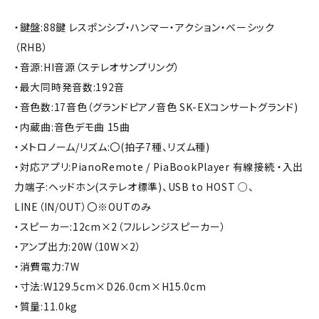
・鍵盤:88鍵 レスポンシブ・ハンマー・アクション・ベーシック
（RHB）
・音源:HI音源（ステレオサンプリング）
・最大同時発音数:192音
・音色数:17音色（グランドピアノ音色 SK-EXコンサートグランド)
・内蔵曲:音色デモ曲 15曲
・メトロノーム/リズム:〇(拍子7種、リズム種)
・対応アプリ:PianoRemote / PiaBookPlayer 有線接続 ・入出
力端子:ヘッドホン(ステレオ標準)、USB to HOST ○、
LINE（IN/OUT）〇※OUTのみ
・スピーカー:12cm×2（フルレンジスピーカー）
・アンプ出力:20W（10W×2）
・消費電力:7W
・寸法:W129.5cm×D26.0cm×H15.0cm
・質量:11.0kg