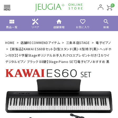
0
view_module
home
favorite_border
search
商品一覧
リペア
店舗情報
お気に入り
検索
HOME
店舗RECOMMENDアイテム
三条本店STAGE
電子ピアノ
【新製品】KAWAI ES60Bセット【X型スタンド(黒)・X型椅子(黒)・ヘッドホ
ン付き】【十字屋Stageオリジナルお手入れクロスプレゼント付き！】カワイ
デジタルピアノ ブラック 88鍵【Stage-Piano SET】電子ピアノおすすめ 黒