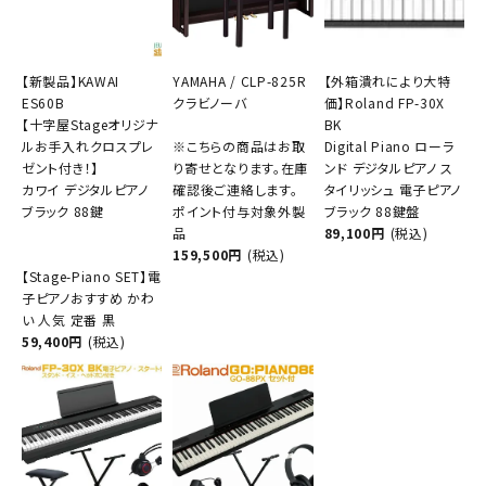
【新製品】KAWAI
YAMAHA / CLP-825R
【外箱潰れにより大特
ES60B
クラビノーバ
価】Roland FP-30X
【十字屋Stageオリジナ
BK
ルお手入れクロスプレ
※こちらの商品はお取
Digital Piano ローラ
ゼント付き！】
り寄せとなります。在庫
ンド デジタルピアノ ス
カワイ デジタルピアノ
確認後ご連絡します。
タイリッシュ 電子ピアノ
ブラック 88鍵
ポイント付与対象外製
ブラック 88鍵盤
品
89,100円
(税込)
159,500円
(税込)
【Stage-Piano SET】電
子ピアノおすすめ かわ
い 人気 定番 黒
59,400円
(税込)