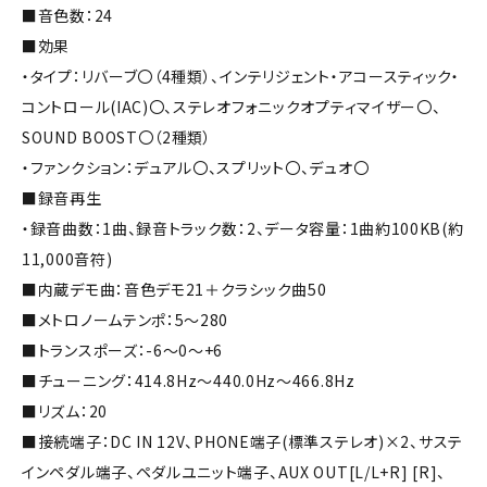
■音色数：24
■効果
・タイプ：リバーブ〇（4種類）、インテリジェント・アコースティック・
コントロール(IAC)〇、ステレオフォニックオプティマイザー〇、
SOUND BOOST〇（2種類）
・ファンクション：デュアル〇、スプリット〇、デュオ〇
■録音再生
・録音曲数：1曲、録音トラック数：2、データ容量：1曲約100KB(約
11,000音符)
■内蔵デモ曲：音色デモ21＋クラシック曲50
■メトロノームテンポ：5～280
■トランスポーズ：-6～0～+6
■チューニング：414.8Hz～440.0Hz～466.8Hz
■リズム：20
■接続端子：DC IN 12V、PHONE端子(標準ステレオ)×2、サステ
インペダル端子、ペダルユニット端子、AUX OUT[L/L+R] [R]、