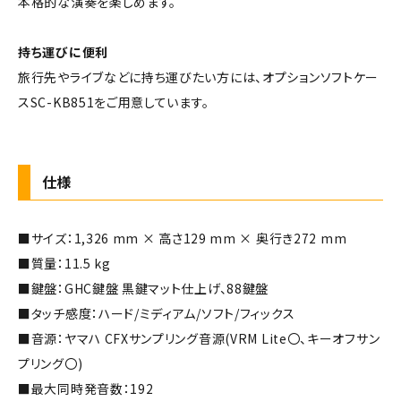
本格的な演奏を楽しめます。
持ち運びに便利
旅行先やライブなどに持ち運びたい方には、オプションソフトケー
スSC-KB851をご用意しています。
仕様
■サイズ：1,326 mm × 高さ129 mm × 奥行き272 mm
■質量：11.5 kg
■鍵盤：GHC鍵盤 黒鍵マット仕上げ、88鍵盤
■タッチ感度：ハード/ミディアム/ソフト/フィックス
■音源：ヤマハ CFXサンプリング音源(VRM Lite〇、キーオフサン
プリング〇)
■最大同時発音数：192