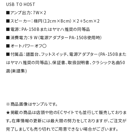
USB TO HOST
■アンプ出力：7W×2
■スピーカー：楕円（12cm×8cm）×2＋5cm×2
■電源：PA-150Bまたはヤマハ推奨の同等品
■消費電力：9 W（電源アダプターPA-150B使用時）
■オートパワーオフ〇
■付属品：譜面台、フットスイッチ、電源アダプター(PA-150Bまた
はヤマハ推奨の同等品)、保証書、取扱説明書、クラシック名曲50
選(楽譜集)
※商品画像はサンプルです。
★掲載の商品は店頭や他のECサイトでも並行して販売しておりま
す。在庫情報の更新には最大限の努力をしておりますが、ご注文が
完了しましても売り切れでご用意できない場合がございます。