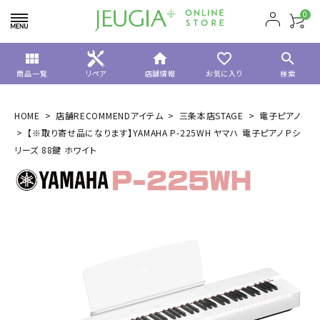
0
view_module
home
favorite_border
search
商品一覧
リペア
店舗情報
お気に入り
検索
HOME
店舗RECOMMENDアイテム
三条本店STAGE
電子ピアノ
【※取り寄せ品になります】YAMAHA P-225WH ヤマハ 電子ピアノ Pシ
リーズ 88鍵 ホワイト