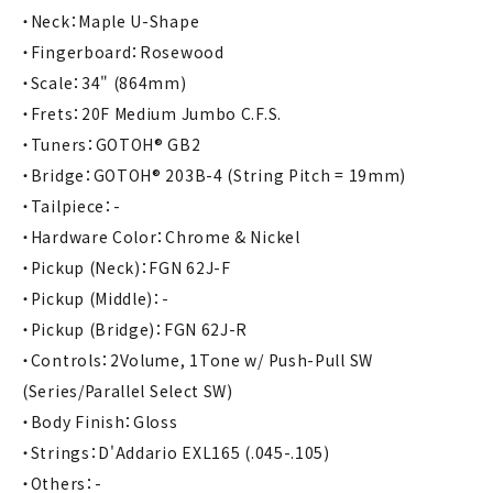
・Neck：Maple U-Shape
・Fingerboard：Rosewood
・Scale：34" (864mm)
・Frets：20F Medium Jumbo C.F.S.
・Tuners：GOTOH® GB2
・Bridge：GOTOH® 203B-4 (String Pitch = 19mm)
・Tailpiece：-
・Hardware Color：Chrome & Nickel
・Pickup (Neck)：FGN 62J-F
・Pickup (Middle)：-
・Pickup (Bridge)：FGN 62J-R
・Controls：2Volume, 1Tone w/ Push-Pull SW
(Series/Parallel Select SW)
・Body Finish：Gloss
・Strings：D'Addario EXL165 (.045-.105)
・Others：-