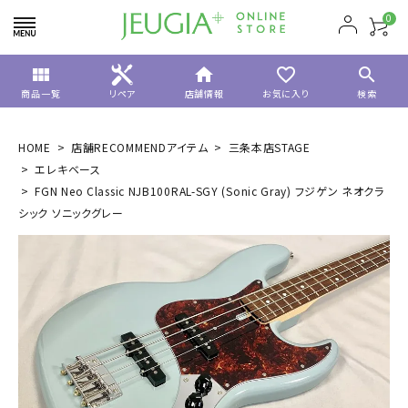
0
view_module
home
favorite_border
search
商品一覧
リペア
店舗情報
お気に入り
検索
HOME
店舗RECOMMENDアイテム
三条本店STAGE
エレキベース
FGN Neo Classic NJB100RAL-SGY (Sonic Gray) フジゲン ネオクラ
シック ソニックグレー