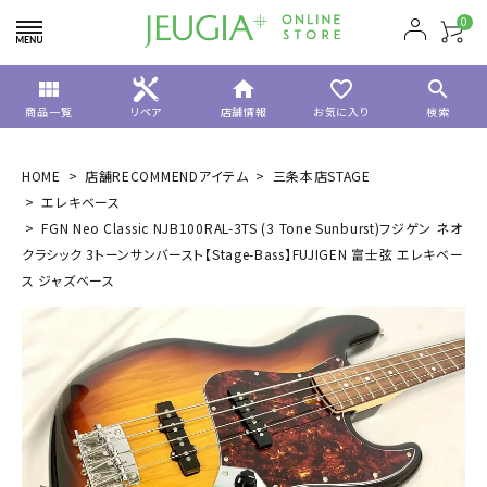
0
view_module
home
favorite_border
search
商品一覧
リペア
店舗情報
お気に入り
検索
HOME
店舗RECOMMENDアイテム
三条本店STAGE
エレキベース
FGN Neo Classic NJB100RAL-3TS (3 Tone Sunburst)フジゲン ネオ
クラシック 3トーンサンバースト【Stage-Bass】FUJIGEN 富士弦 エレキベー
ス ジャズベース