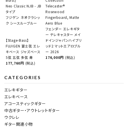
Burst)
Collection
Neo Classic NJB - JB
Telecaster®
タイプ
Rosewood
フジゲン ネオクラシッ
Fingerboard, Matte
ク シースルーブルー
Aero Blue
フェンダー エレキギタ
ー テレキャスター メイ
【Stage-Bass】
ドインジャパンハイブリ
FUJIGEN 富士弦 エレ
ッド2 マットエアロブル
キベース ジャズベース
ー 2026
5弦 五弦 多弦 青
176,000円
(税込)
177,760円
(税込)
CATEGORIES
エレキギター
エレキベース
アコースティックギター
中古ギター・アウトレットギター
ウクレレ
ギター関連小物