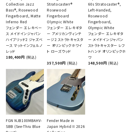
Collection Jazz
Stratocasterr®
60s Stratocaster®,
Bass®, Rosewood
Rosewood
Left-Handed,
Fingerboard, Matte
Fingerboard
Rosewood
Inferno Red
Olympic White
Fingerboard,
フェンダー エレキベー
フェンダー エレキギタ
Olympic White
ス メイドインジャパン
ー アメリカンヴィンテ
フェンダー エレキギタ
ハイブリッド2 ジャズベ
ージ2 ストラトキャスタ
ー メイドインジャパン
ース マットインフェルノ
ー オリンピックホワイ
ストラトキャスター レフ
レッド
ト ローズウッド
トハンド オリンピックホ
180,400円
(税込)
ワ
357,500円
(税込)
148,500円
(税込)
FGN NJB100MBAHV-
Fender Made in
SBB (See-Thru Blue
Japan Hybrid II 2026