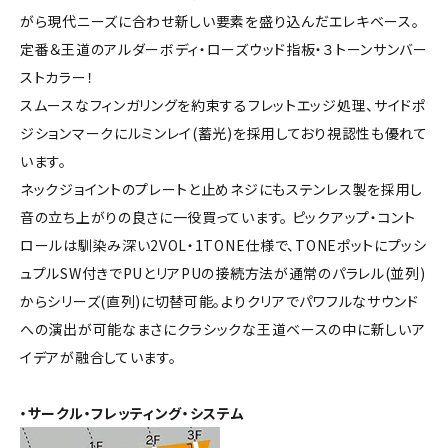
がら現代ニーズに合わせ新しい要素を盛り込んだエレキベース。
定番＆王道のアルダーボディ・ローズウッド指板・３トーンサンバー
ストカラー！
スムースなフィンガリングを約束するフレットエッジ処理、サイドポ
ジションマークにルミンレイ(蓄光)を採用しており視認性も優れて
います。
ネックジョイントのプレートと止めネジにもステンレス製を採用し
音の立ち上がりの良さに一役買っています。 ピックアップ・コント
ロールは馴染み深い2VOL・1TONE仕様で、TONEポットにプッシ
ュプルSW付きでPUとリアPUの接続方法が通常のパラレル(並列)
からシリーズ(直列)に切替可能。よりクリアでパワフルなサウンド
への演出が可能なまさにクラシックな王道ベースの中に新しいア
イデアが融合しています。
・サークル・フレッティング・システム