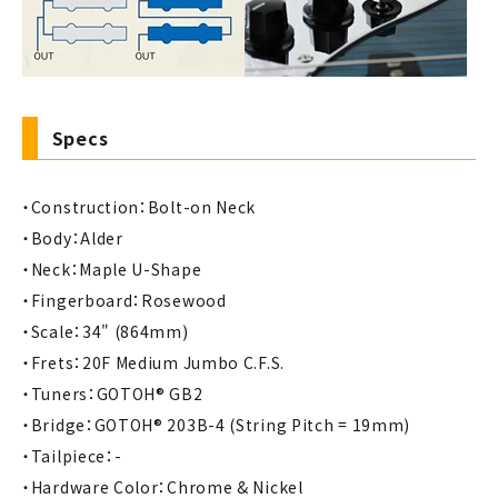
Specs
・Construction：Bolt-on Neck
・Body：Alder
・Neck：Maple U-Shape
・Fingerboard：Rosewood
・Scale：34" (864mm)
・Frets：20F Medium Jumbo C.F.S.
・Tuners：GOTOH® GB2
・Bridge：GOTOH® 203B-4 (String Pitch = 19mm)
・Tailpiece：-
・Hardware Color：Chrome & Nickel