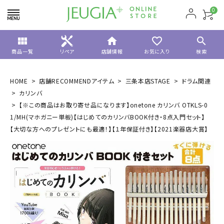
0
view_module
home
favorite_border
search
商品一覧
リペア
店舗情報
お気に入り
検索
HOME
店舗RECOMMENDアイテム
三条本店STAGE
ドラム関連
カリンバ
【※この商品はお取り寄せ品になります】onetone カリンバ OTKLS-0
1/MH(マホガニー単板)【はじめてのカリンバBOOK付き・8点入門セット】
【大切な方へのプレゼントにも最適！】【１年保証付き】【2021楽器店大賞】