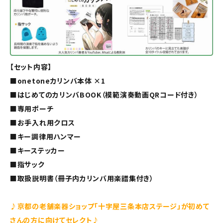
【セット内容】
■onetoneカリンバ本体 ×1
■はじめてのカリンバBOOK（模範演奏動画QRコード付き）
■専用ポーチ
■お手入れ用クロス
■キー調律用ハンマー
■キーステッカー
■指サック
■取扱説明書（冊子内カリンバ用楽譜集付き）
♪京都の老舗楽器ショップ「十字屋三条本店ステージ」が初めて
さんの方に向けてセレクト♪