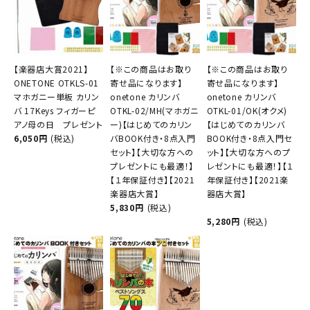
【楽器店大賞2021】
【※この商品はお取り
【※この商品はお取り
ONETONE OTKLS-01
寄せ品になります】
寄せ品になります】
マホガニー単板 カリン
onetone カリンバ
onetone カリンバ
バ 17Keys フィガーピ
OTKL-02/MH(マホガニ
OTKL-01/OK(オクメ)
アノ母の日 プレゼント
ー)【はじめてのカリン
【はじめてのカリンバ
6,050円
(税込)
バBOOK付き・8点入門
BOOK付き・8点入門セ
セット】【大切な方への
ット】【大切な方へのプ
プレゼントにも最適！】
レゼントにも最適！】【１
【１年保証付き】【2021
年保証付き】【2021楽
楽器店大賞】
器店大賞】
5,830円
(税込)
5,280円
(税込)