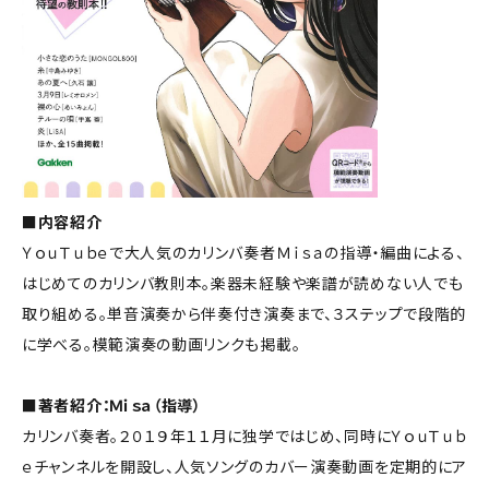
■内容紹介
ＹｏｕＴｕｂｅで大人気のカリンバ奏者Ｍｉｓａの指導・編曲による、
はじめてのカリンバ教則本。楽器未経験や楽譜が読めない人でも
取り組める。単音演奏から伴奏付き演奏まで、３ステップで段階的
に学べる。模範演奏の動画リンクも掲載。
■著者紹介：Ｍｉｓａ（指導）
カリンバ奏者。２０１９年１１月に独学ではじめ、同時にＹｏｕＴｕｂ
ｅチャンネルを開設し、人気ソングのカバー演奏動画を定期的にア