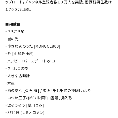
ップロード。チャンネル登録者数１０万人を突破、動画総再生数は
１７００万回超。
■掲載曲
・きらきら星
・蛍の光
・小さな恋のうた [MONGOL800]
・糸 [中島みゆき]
・ハッピー・バースデー・トゥ・ユー
・きよしこの夜
・大きな古時計
・木星
・あの夏へ [久石 譲] / 映画「千と千尋の神隠し」より
・いつか王子様が / 映画「白雪姫」挿入歌
・涙そうそう [夏川りみ]
・3月9日 [レミオロメン]