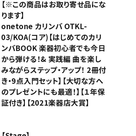
【※この商品はお取り寄せ品にな
CD/楽譜・音楽雑貨
ります】
CD、映像ソフト等
onetone カリンバ OTKL-
楽譜
03/KOA(コア)【はじめてのカリ
音楽雑貨
ンバBOOK 楽器初心者でも今日
から弾ける！& 実践編 曲を楽し
みながらステップ・アップ！ 2冊付
き・9点入門セット】【大切な方へ
のプレゼントにも最適！】【１年保
証付き】【2021楽器店大賞】
【Stage】