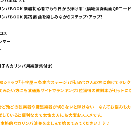
リンバ本体 ×1
ンバBOOK 楽器初心者でも今日から弾ける！（模範演奏動画QRコード
ンバBOOK 実践編 曲を楽しみながらステップ・アップ！
ロス
ンマー
ー
冊子内カリンバ用楽譜集付き）
器ショップ「十字屋三条本店ステージ」が初めてさんの方に向けてセレク
てみたい方にも某通販サイトでランキング1位獲得の教則本がセットに
けど殆どの弦楽器や鍵盤楽器が切らないと弾けない…なんてお悩みもカ
ばしていると便利なので女性の方にも大変おススメです。
で本格的なカリンバ演奏を楽しんで始めてみてください♪♪♪