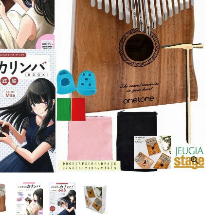
音響機材
その他楽器
イザー
その他楽器
DTM
ハーモニカ
鍵盤ハーモニカ
リコーダー