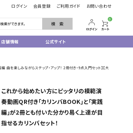
ログイン
会員登録
ご利用ガイド
お問い合わせ
0
検 索
ログイン
カート
店舗情報
公式サイト
管楽器
実践編 曲を楽しみながらステップ・アップ！ 2冊付き・9点入門セット】【大
サクソフォン
トランペット
フルート・ピッコロ
これから始めたい方にピッタリの模範演
クラリネット
その他木管
奏動画QR付き「カリンバBOOK」と「実践
その他金管
編」が2冊とも付いた分かり易く上達が目
中古管楽器
管楽器小物
指せるカリンバセット！