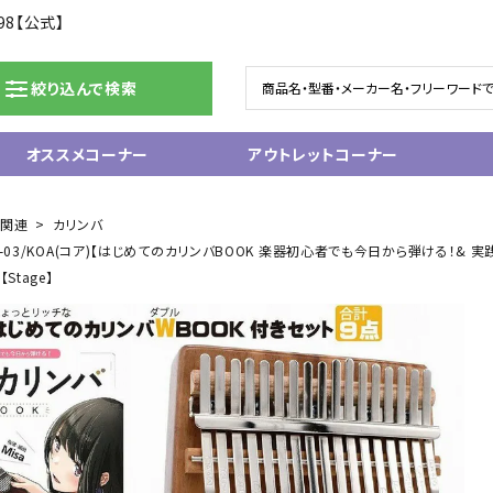
98【公式】
絞り込んで検索
オススメコーナー
アウトレットコーナー
ドラム/電子ドラム
ピアノ/鍵盤楽器
ム関連
カリンバ
L-03/KOA(コア)【はじめてのカリンバBOOK 楽器初心者でも今日から弾ける！& 
グランドピアノ
tage】
ム
アップライトピアノ
ェア
中古ピアノ
電子ピアノ/エレクトーン
電子キーボード
関連アクセサリー