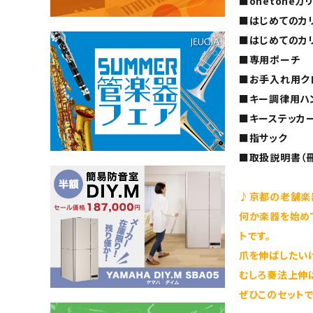
■onetoneカ
■はじめてのカリ
■はじめてのカリ
■専用ポーチ
■お手入れ用ク
■キー調律用ハ
■キーステッカ
■指サック
■取扱説明書（
♪京都の老舗楽
何か楽器を始め
トです。
爪を伸ばしたい
むしろ奏法上伸
ぜひこのセット