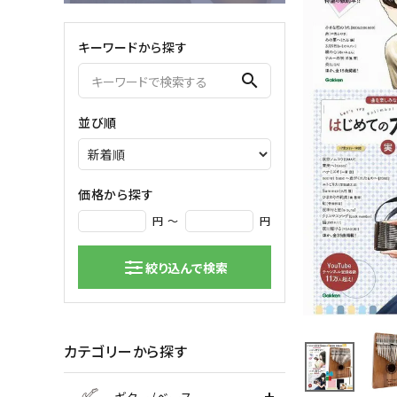
弦楽器
キーワードから探す
バイオリン
シンセサ
search
クラシックギター
DAW ／ 
ハープ
DJ
並び順
弦楽器小物
PA
マイク
価格から探す
円 ～
円
絞り込んで検索
カテゴリーから探す