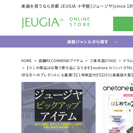
楽器を買うなら京都 JEUGIA 十字屋(ジュージヤ)since 18
楽器ジャンルから探す
ギター/ベース
HOME
店舗RECOMMENDアイテム
三条本店STAGE
ドラ
【※この商品はお取り寄せ品になります】onetone カリンバ OTK
エレキギター
ドラム
切な方へのプレゼントにも最適！】【１年保証付き】【2021楽器店大賞】【S
エレキベース
電子ドラ
アコースティックギター
ハードウ
中古ギター・アウトレットギター
ウクレレ
ギター関連小物
アンプ
エフェクター
ライフスタイルグッズ