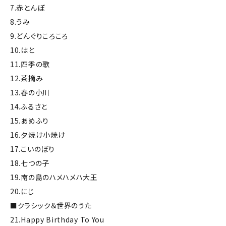
7.赤とんぼ
8.うみ
9.どんぐりころころ
10.はと
11.四季の歌
12.茶摘み
13.春の小川
14.ふるさと
15.あめふり
16.夕焼け小焼け
17.こいのぼり
18.七つの子
19.南の島のハメハメハ大王
20.にじ
■クラシック＆世界のうた
21.Happy Birthday To You