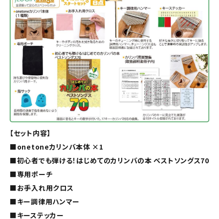
【セット内容】
■onetoneカリンバ本体 ×1
■初心者でも弾ける！はじめてのカリンバの本 ベストソングス70
■専用ポーチ
■お手入れ用クロス
■キー調律用ハンマー
■キーステッカー