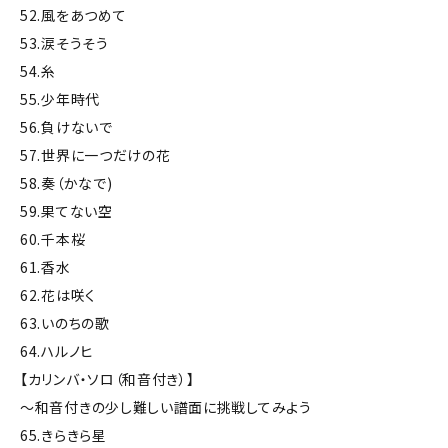
52.風をあつめて
53.涙そうそう
54.糸
55.少年時代
56.負けないで
57.世界に一つだけの花
58.奏（かなで)
59.果てない空
60.千本桜
61.香水
62.花は咲く
63.いのちの歌
64.ハルノヒ
【カリンバ・ソロ（和音付き）】
～和音付きの少し難しい譜面に挑戦してみよう
65.きらきら星