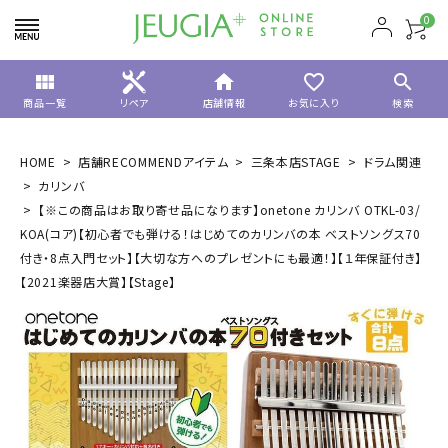
0
view_module
home
favorite_border
search
商品一覧
リペア
店舗情報
お気に入り
検索
HOME
店舗RECOMMENDアイテム
三条本店STAGE
ドラム関連
カリンバ
【※この商品はお取り寄せ品になります】onetone カリンバ OTKL-03/
KOA(コア)【初心者でも弾ける！はじめてのカリンバの本 ベストソングス70
付き・8点入門セット】【大切な方へのプレゼントにも最適！】【１年保証付き】
【2021楽器店大賞】【Stage】