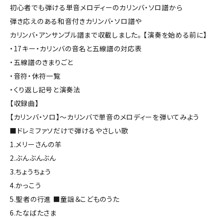
初心者でも弾ける単音メロディーのカリンバ・ソロ譜から
弾き応えのある和音付きカリンバ・ソロ譜や
カリンバ・アンサンブル譜まで収載しました。 【演奏を始める前に】
・17キー・カリンバの音名と五線譜の対応表
・五線譜のきまりごと
・音符・休符一覧
・くり返し記号と演奏法
【収録曲】
【カリンバ・ソロ】～カリンバで単音のメロディーを弾いてみよう
■ドレミファソだけで弾けるやさしい歌
1.メリーさんの羊
2.ぶんぶんぶん
3.ちょうちょう
4.かっこう
5.聖者の行進 ■童謡＆こどものうた
6.たなばたさま