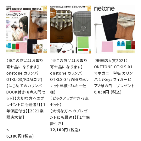
【※この商品はお取り
【※この商品はお取り
【楽器店大賞2021】
寄せ品になります】
寄せ品になります】
ONETONE OTKLS-01
onetone カリンバ
onetone カリンバ
マホガニー単板 カリン
OTKL-03/KOA(コア)
OTKLS-34/WN(ウォル
バ 17Keys フィガーピ
【はじめてのカリンバ
ナット単板・34キー仕
アノ母の日 プレゼント
BOOK付き・8点入門セ
様)
6,050円
(税込)
ット】【大切な方へのプ
【ピックアップ付き・9点
レゼントにも最適！】【１
セット】
年保証付き】【2021楽
【大切な方へのプレゼ
器店大賞】
ントにも最適！】【１年保
証付き】
<
12,100円
(税込)
6,380円
(税込)