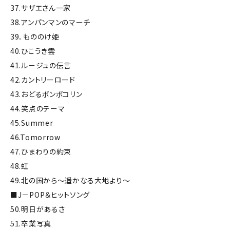
37.サザエさん一家
38.アンパンマンのマーチ
39．もののけ姫
40.ひこうき雲
41.ルージュの伝言
42.カントリーロード
43.おどるポンポコリン
44.笑点のテーマ
45.Summer
46.Tomorrow
47.ひまわりの約束
48.虹
49.北の国から～遥かなる大地より～
■J－POP＆ヒットソング
50.明日があるさ
51.卒業写真