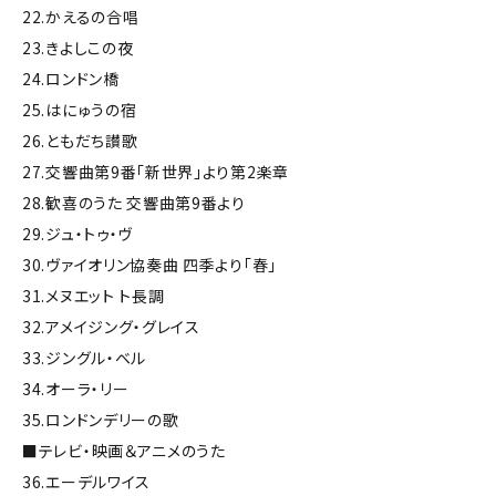
22.かえるの合唱
23.きよしこの夜
24.ロンドン橋
25.はにゅうの宿
26.ともだち讃歌
27.交響曲第9番「新世界」より第2楽章
28.歓喜のうた 交響曲第9番より
29.ジュ・トゥ・ヴ
30.ヴァイオリン協奏曲 四季より「春」
31.メヌエット ト長調
32.アメイジング・グレイス
33.ジングル・ベル
34.オーラ・リー
35.ロンドンデリーの歌
■テレビ・映画＆アニメのうた
36.エーデルワイス