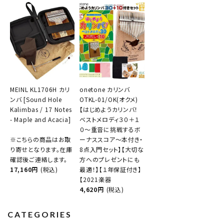
MEINL KL1706H カリ
onetone カリンバ
ンバ [Sound Hole
OTKL-01/OK(オクメ)
Kalimbas / 17 Notes
【はじめようカリンバ！
- Maple and Acacia]
ベストメロディ３０＋１
０～重音に挑戦するボ
※こちらの商品はお取
ーナススコア～本付き・
り寄せとなります。在庫
8点入門セット】【大切な
確認後ご連絡します。
方へのプレゼントにも
17,160円
(税込)
最適！】【１年保証付き】
【2021楽器
4,620円
(税込)
CATEGORIES