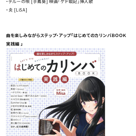
・テルーの唄 [手嶌葵] 映画「ゲド戦記」挿入歌
・炎 [LiSA]
曲を楽しみながらステップ・アップ「はじめてのカリンバＢＯＯＫ
実践編 」