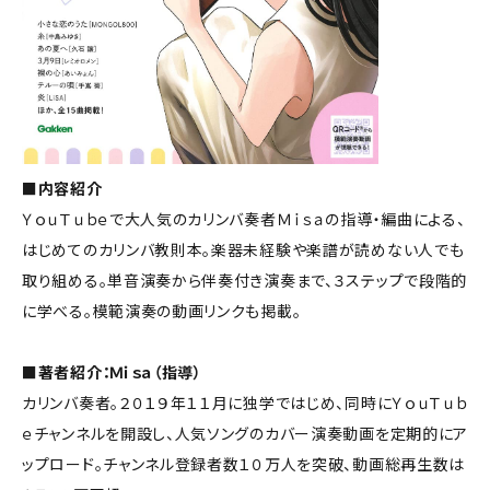
■内容紹介
ＹｏｕＴｕｂｅで大人気のカリンバ奏者Ｍｉｓａの指導・編曲による、
はじめてのカリンバ教則本。楽器未経験や楽譜が読めない人でも
取り組める。単音演奏から伴奏付き演奏まで、３ステップで段階的
に学べる。模範演奏の動画リンクも掲載。
■著者紹介：Ｍｉｓａ（指導）
カリンバ奏者。２０１９年１１月に独学ではじめ、同時にＹｏｕＴｕｂ
ｅチャンネルを開設し、人気ソングのカバー演奏動画を定期的にア
ップロード。チャンネル登録者数１０万人を突破、動画総再生数は