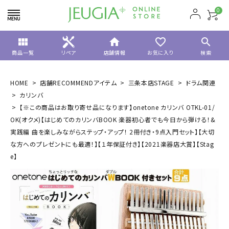
0
view_module
home
favorite_border
search
商品一覧
リペア
店舗情報
お気に入り
検索
HOME
店舗RECOMMENDアイテム
三条本店STAGE
ドラム関連
カリンバ
【※この商品はお取り寄せ品になります】onetone カリンバ OTKL-01/
OK(オクメ)【はじめてのカリンバBOOK 楽器初心者でも今日から弾ける！&
実践編 曲を楽しみながらステップ・アップ！ 2冊付き・9点入門セット】【大切
な方へのプレゼントにも最適！】【１年保証付き】【2021楽器店大賞】【Stag
e】