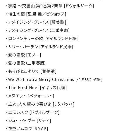
・家路 ～交響曲 第9番第2楽章 [ドヴォルザーク]
・埴生の宿 [里見 義／ビショップ]
・アメイジング・グレイス [賛美歌]
・アメイジング・グレイス（二重奏版）
・ロンドンデリーの歌 [アイルランド民謡]
・サリー・ガーデン [アイルランド民謡]
・愛の讃歌 [モノー]
・愛の讃歌（二重奏版）
・もろびとこぞりて [賛美歌]
・We Wish You a Merry Christmas [イギリス民謡]
・The First Noel [イギリス民謡]
・メヌエット [ペツォールト]
・主よ、人の望みの喜びよ [J.S.バッハ]
・ユモレスク [ドヴォルザーク]
・ジュ・トゥ・ヴー [サティ]
・夜空ノムコウ [SMAP]