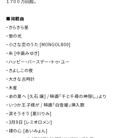
１７００万回超。
■掲載曲
・きらきら星
・蛍の光
・小さな恋のうた [MONGOL800]
・糸 [中島みゆき]
・ハッピー・バースデー・トゥ・ユー
・きよしこの夜
・大きな古時計
・木星
・あの夏へ [久石 譲] / 映画「千と千尋の神隠し」より
・いつか王子様が / 映画「白雪姫」挿入歌
・涙そうそう [夏川りみ]
・3月9日 [レミオロメン]
・裸の心 [あいみょん]