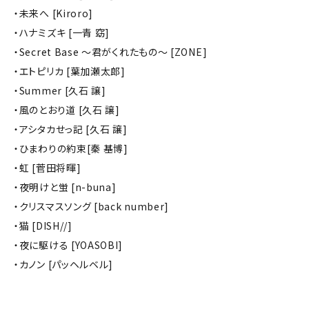
・未来へ [Kiroro]
・ハナミズキ [一青 窈]
・Secret Base ～君がくれたもの～ [ZONE]
・エトピリカ [葉加瀬太郎]
・Summer [久石 譲]
・風のとおり道 [久石 譲]
・アシタカせっ記 [久石 譲]
・ひまわりの約束[秦 基博]
・虹 [菅田将暉]
・夜明けと蛍 [n-buna]
・クリスマスソング [back number]
・猫 [DISH//]
・夜に駆ける [YOASOBI]
・カノン [パッヘルベル]