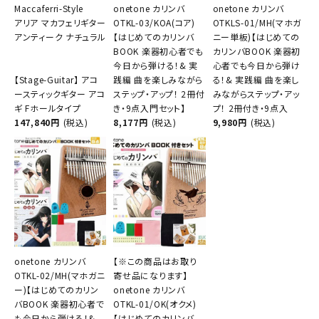
Maccaferri-Style
onetone カリンバ
onetone カリンバ
アリア マカフェリギター
OTKL-03/KOA(コア)
OTKLS-01/MH(マホガ
アンティーク ナチュラル
【はじめてのカリンバ
ニー単板)【はじめての
BOOK 楽器初心者でも
カリンバBOOK 楽器初
今日から弾ける！& 実
心者でも今日から弾け
【Stage-Guitar】 アコ
践編 曲を楽しみながら
る！& 実践編 曲を楽し
ースティックギター アコ
ステップ・アップ！ 2冊付
みながらステップ・アッ
ギ Fホールタイプ
き・9点入門セット】
プ！ 2冊付き・9点入
147,840円
(税込)
8,177円
(税込)
9,980円
(税込)
onetone カリンバ
【※この商品はお取り
OTKL-02/MH(マホガニ
寄せ品になります】
ー)【はじめてのカリン
onetone カリンバ
バBOOK 楽器初心者で
OTKL-01/OK(オクメ)
も今日から弾ける！&
【はじめてのカリンバ