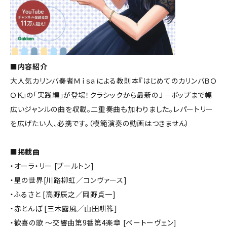
■内容紹介
大人気カリンバ奏者Ｍｉｓａによる教則本『はじめてのカリンバＢＯ
ＯＫ』の「実践編」が登場！クラシックから最新のＪ－ポップまで幅
広いジャンルの曲を収載。二重奏曲も加わりました。レパートリー
を広げたい人、必携です。（模範演奏の動画はつきません）
■掲載曲
・オーラ・リー [プールトン]
・星の世界[川路柳虹／コンヴァース]
・ふるさと [高野辰之／岡野貞一]
・赤とんぼ [三木露風／山田耕筰]
・歓喜の歌 ～交響曲第9番第4楽章 [ベートーヴェン]