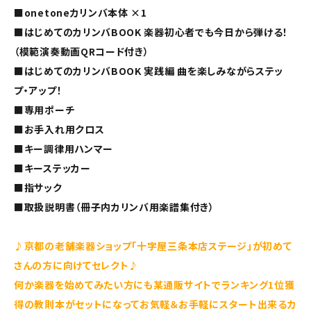
■onetoneカリンバ本体 ×1
■はじめてのカリンバBOOK 楽器初心者でも今日から弾ける！
（模範演奏動画QRコード付き）
■はじめてのカリンバBOOK 実践編 曲を楽しみながらステッ
プ・アップ！
■専用ポーチ
■お手入れ用クロス
■キー調律用ハンマー
■キーステッカー
■指サック
■取扱説明書（冊子内カリンバ用楽譜集付き）
♪京都の老舗楽器ショップ「十字屋三条本店ステージ」が初めて
さんの方に向けてセレクト♪
何か楽器を始めてみたい方にも某通販サイトでランキング1位獲
得の教則本がセットになってお気軽＆お手軽にスタート出来るカ